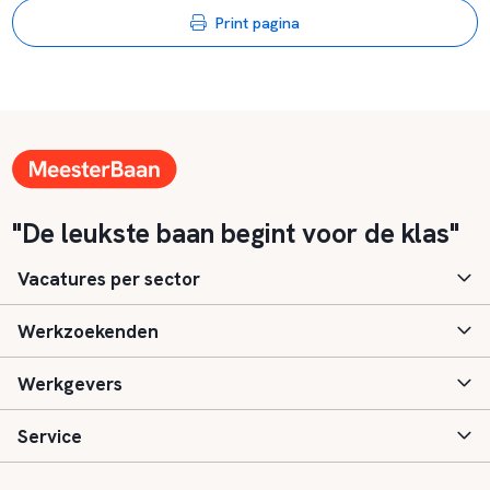
Print pagina
"De leukste baan begint voor de klas"
Vacatures per sector
Werkzoekenden
Basisonderwijs
Werkgevers
Speciaal (basis) onderwijs
Aanmelden
Service
Voortgezet onderwijs
Vacatures
Inloggen
Voortgezet speciaal onderwijs
Scholen
Informatie
Contact