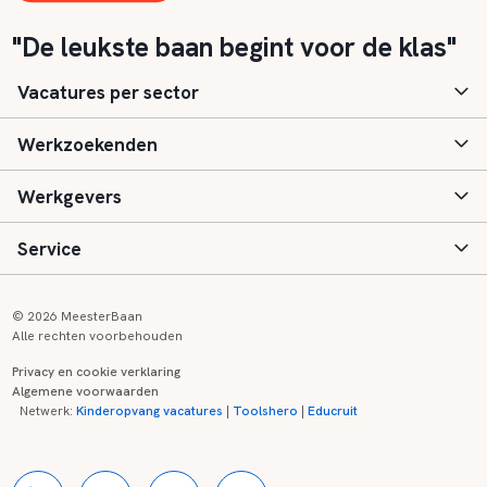
"De leukste baan begint voor de klas"
Vacatures per sector
Werkzoekenden
Basisonderwijs
Werkgevers
Speciaal (basis) onderwijs
Aanmelden
Service
Voortgezet onderwijs
Vacatures
Inloggen
Voortgezet speciaal onderwijs
Scholen
Informatie
Contact
© 2026 MeesterBaan
Alle rechten voorbehouden
Middelbaar beroepsonderwijs
Opleidingen
Tarieven
FAQ
Privacy en cookie verklaring
Algemene voorwaarden
Kinderopvang
Zij-instroom informatie
Registreren
Onderwijs links
Netwerk:
Kinderopvang vacatures
|
Toolshero
|
Educruit
Hoger beroepsonderwijs
Banenmarkten
Referenties
Over ons