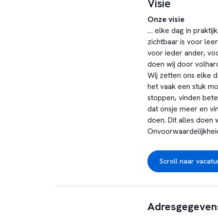
Visie
Onze visie
… elke dag in praktij
zichtbaar is voor lee
voor ieder ander, voo
doen wij door volhard
Wij zetten ons elke 
het vaak een stuk mo
stoppen, vinden bete
dat onsje meer en vi
doen. Dit alles doen
Onvoorwaardelijkheid
Scroll naar vacatu
Adresgegeven