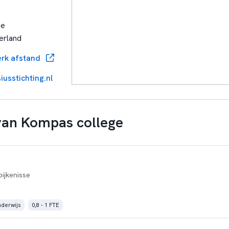
se
erland
rk afstand
iusstichting.nl
van Kompas college
pijkenisse
nderwijs
0,8 - 1 FTE