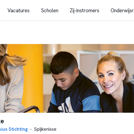
Vacatures
Scholen
Zij-instromers
Onderwijsr
ge
sius Stichting
-
Spijkenisse