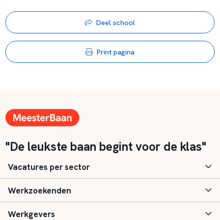
Deel school
Print pagina
"De leukste baan begint voor de klas"
Vacatures per sector
Werkzoekenden
Basisonderwijs
Werkgevers
Speciaal (basis) onderwijs
Aanmelden