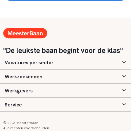
"De leukste baan begint voor de klas"
Vacatures per sector
Werkzoekenden
Basisonderwijs
Werkgevers
Speciaal (basis) onderwijs
Aanmelden
Service
Voortgezet onderwijs
Vacatures
Inloggen
Voortgezet speciaal onderwijs
Scholen
Informatie
Contact
© 2026 MeesterBaan
Alle rechten voorbehouden