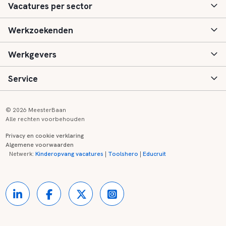
Vacatures per sector
Werkzoekenden
Basisonderwijs
Werkgevers
Speciaal (basis) onderwijs
Aanmelden
Service
Voortgezet onderwijs
Vacatures
Inloggen
Voortgezet speciaal onderwijs
Scholen
Informatie
Contact
© 2026 MeesterBaan
Alle rechten voorbehouden
Middelbaar beroepsonderwijs
Opleidingen
Tarieven
FAQ
Privacy en cookie verklaring
Algemene voorwaarden
Kinderopvang
Zij-instroom informatie
Registreren
Onderwijs links
Netwerk:
Kinderopvang vacatures
|
Toolshero
|
Educruit
Hoger beroepsonderwijs
Banenmarkten
Referenties
Over ons
Onderwijsregio's
Contact
Partners
Kennisbank