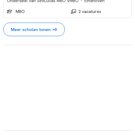
Onderdeel van
SintLucas MBO VMBO
-
Eindhoven
MBO
2 vacatures
Meer scholen tonen