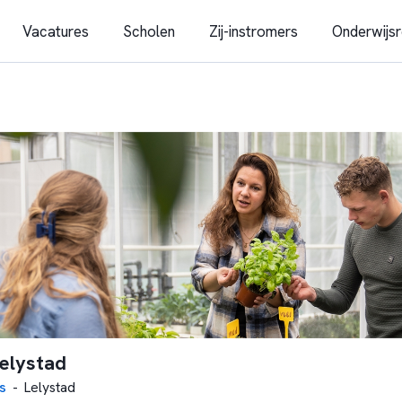
Vacatures
Scholen
Zij-instromers
Onderwijsr
elystad
s
-
Lelystad