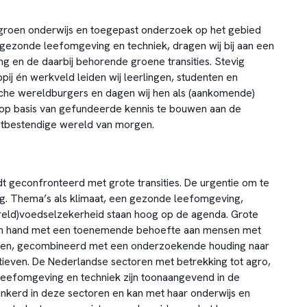
roen onderwijs en toegepast onderzoek op het gebied
, gezonde leefomgeving en techniek, dragen wij bij aan een
 en de daarbij behorende groene transities. Stevig
pij én werkveld leiden wij leerlingen, studenten en
tische wereldburgers en dagen wij hen als (aankomende)
 op basis van gefundeerde kennis te bouwen aan de
tbestendige wereld van morgen.
 geconfronteerd met grote transities. De urgentie om te
g. Thema’s als klimaat, een gezonde leefomgeving,
reld)voedselzekerheid staan hoog op de agenda. Grote
d in hand met een toenemende behoefte aan mensen met
den, gecombineerd met een onderzoekende houding naar
tieven. De Nederlandse sectoren met betrekking tot agro,
leefomgeving en techniek zijn toonaangevend in de
ankerd in deze sectoren en kan met haar onderwijs en