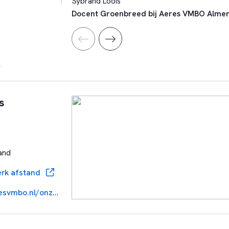
Sybrand Loois
Docent Groenbreed bij Aeres VMBO Alme
s
and
rk afstand
https://www.aeresvmbo.nl/onze-scholen/lelystad