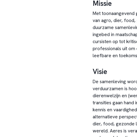
Missie
Met toonaangevend g
van agro, dier, food
duurzame samenleving
ingebed in maatschap
cursisten op tot kri
professionals uit om
leefbare en toekoms
Visie
De samenleving wordt
verduurzamen is hoo
dierenwelzijn en (we
transities gaan han
kennis en vaardighe
alternatieve perspec
dier, food, gezonde 
wereld. Aeres is ver