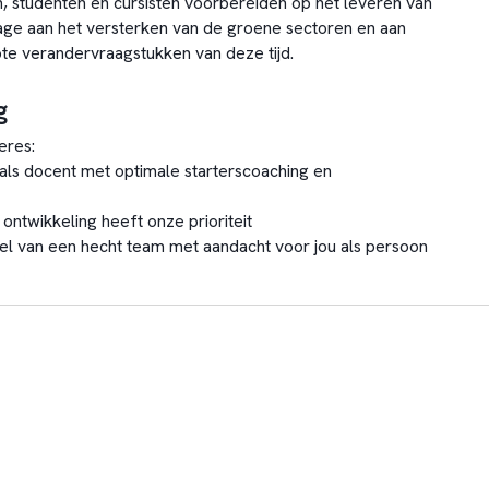
, studenten en cursisten voorbereiden op het leveren van
rage aan het versterken van de groene sectoren en aan
ote verandervraagstukken van deze tijd.
g
eres:
 als docent met optimale starterscoaching en
n ontwikkeling heeft onze prioriteit
l van een hecht team met aandacht voor jou als persoon