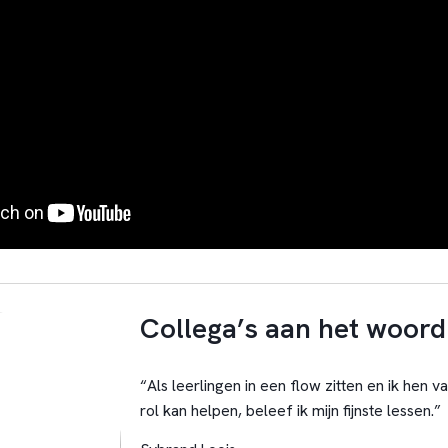
Collega’s aan het woord
“Als leerlingen in een flow zitten en ik hen 
rol kan helpen, beleef ik mijn fijnste lessen.”