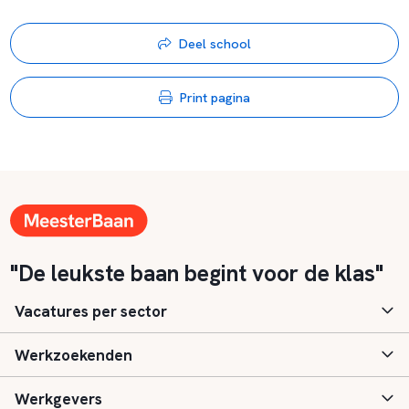
Deel school
Print pagina
"De leukste baan begint voor de klas"
Vacatures per sector
Werkzoekenden
Basisonderwijs
Werkgevers
Speciaal (basis) onderwijs
Aanmelden