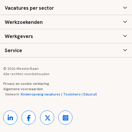
Vacatures per sector
Werkzoekenden
Basisonderwijs
Werkgevers
Speciaal (basis) onderwijs
Aanmelden
Service
Voortgezet onderwijs
Vacatures
Inloggen
Voortgezet speciaal onderwijs
Scholen
Informatie
Contact
© 2026 MeesterBaan
Alle rechten voorbehouden
Middelbaar beroepsonderwijs
Opleidingen
Tarieven
FAQ
Privacy en cookie verklaring
Algemene voorwaarden
Kinderopvang
Zij-instroom informatie
Registreren
Onderwijs links
Netwerk:
Kinderopvang vacatures
|
Toolshero
|
Educruit
Hoger beroepsonderwijs
Banenmarkten
Referenties
Over ons
Onderwijsregio's
Contact
Partners