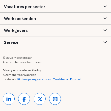
Vacatures per sector
Werkzoekenden
Basisonderwijs
Werkgevers
Speciaal (basis) onderwijs
Aanmelden
Service
Voortgezet onderwijs
Vacatures
Inloggen
Voortgezet speciaal onderwijs
Scholen
Informatie
Contact
© 2026 MeesterBaan
Alle rechten voorbehouden
Middelbaar beroepsonderwijs
Opleidingen
Tarieven
FAQ
Privacy en cookie verklaring
Algemene voorwaarden
Kinderopvang
Zij-instroom informatie
Registreren
Onderwijs links
Netwerk:
Kinderopvang vacatures
|
Toolshero
|
Educruit
Hoger beroepsonderwijs
Banenmarkten
Referenties
Over ons
Onderwijsregio's
Contact
Partners