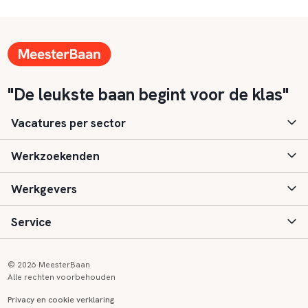
"De leukste baan begint voor de klas"
Vacatures per sector
Werkzoekenden
Basisonderwijs
Werkgevers
Speciaal (basis) onderwijs
Aanmelden
Service
Voortgezet onderwijs
Vacatures
Inloggen
Voortgezet speciaal onderwijs
Scholen
Informatie
Contact
© 2026 MeesterBaan
Alle rechten voorbehouden
Middelbaar beroepsonderwijs
Opleidingen
Tarieven
FAQ
Privacy en cookie verklaring