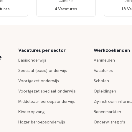
el
Almere
Dor
tures
4 Vacatures
18 Va
Vacatures per sector
Werkzoekenden
e
Basisonderwijs
Aanmelden
Speciaal (basis) onderwijs
Vacatures
Voortgezet onderwijs
Scholen
Voortgezet speciaal onderwijs
Opleidingen
Middelbaar beroepsonderwijs
Zij-instroom informa
Kinderopvang
Banenmarkten
Hoger beroepsonderwijs
Onderwijsregio's