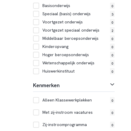
Basisonderwijs
0
Speciaal (basis) onderwijs
3
Voortgezet onderwijs
0
Voortgezet speciaal onderwijs
2
Middelbaar beroepsonderwijs
0
Kinderopvang
0
Hoger beroepsonderwijs
0
Wetenschappelijk onderwijs
0
Huiswerkinstituut
0
Kenmerken
Alleen Klassewerkplekken
0
Met zij-instroom vacatures
0
Zij-instroomprogramma
0