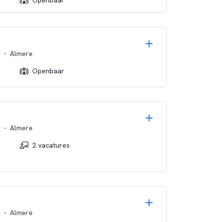
Openbaar
l
-
Almere
Openbaar
l
-
Almere
2 vacatures
l
-
Almere