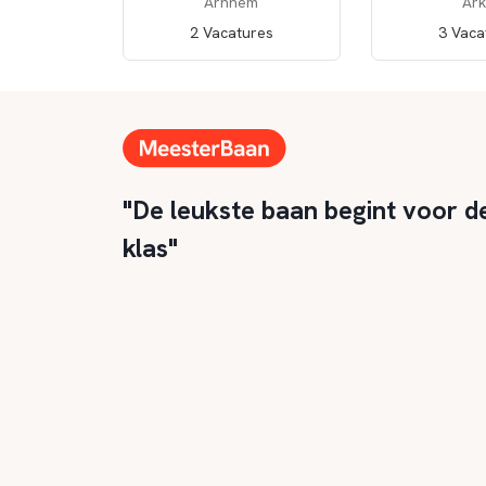
Arnhem
Ark
2 Vacatures
3 Vaca
"De leukste baan begint voor d
klas"