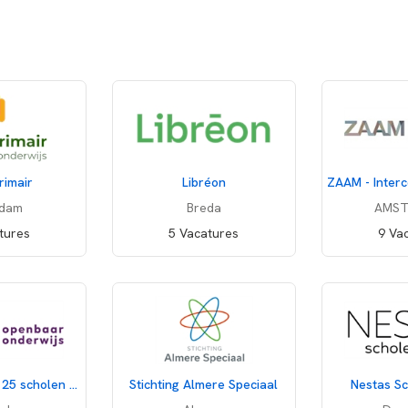
rimair
Libréon
dam
Breda
AMS
tures
5 Vacatures
9 Va
Stichting O2A5, 25 scholen voor openbaar onderwijs
Stichting Almere Speciaal
Nestas S