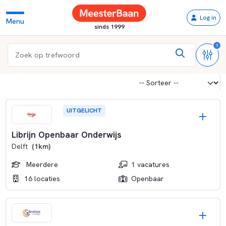
Log in
Menu
sinds 1999
1
UITGELICHT
Librijn Openbaar Onderwijs
Delft
(1km)
Meerdere
1 vacatures
16 locaties
Openbaar