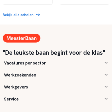
Bekijk alle scholen
"De leukste baan begint voor de klas"
Vacatures per sector
Werkzoekenden
Basisonderwijs
Werkgevers
Speciaal (basis) onderwijs
Aanmelden
Service
Voortgezet onderwijs
Vacatures
Inloggen
Voortgezet speciaal onderwijs
Scholen
Informatie
Contact