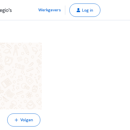
egio's
Werkgevers
Log in
Volgen