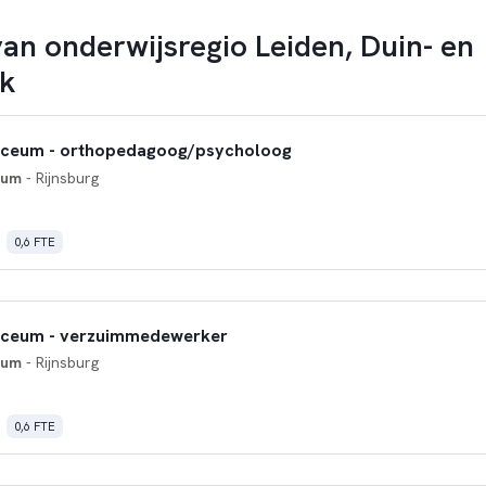
an onderwijsregio Leiden, Duin- en
ek
Lyceum - orthopedagoog/psycholoog
eum
- Rijnsburg
0,6 FTE
Lyceum - verzuimmedewerker
eum
- Rijnsburg
0,6 FTE