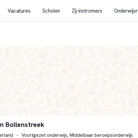
Vacatures
Scholen
Zij-instromers
Onderwijsr
en Bollenstreek
erland
-
Voortgezet onderwijs, Middelbaar beroepsonderwijs