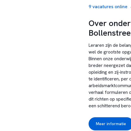
9 vacatures online
Over onderw
Bollenstre
Leraren zijn de belan
wel de grootste opg
Binnen onze onderwij
breder neergezet dan
opleiding en zij-inst
te identificeren, per
arbeidsmarktcommunic
verhaal formuleren o
dit richten op specifi
een schitterend beroe
Meer informatie