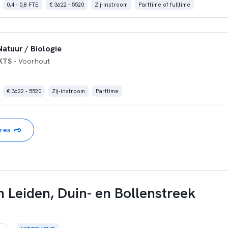
0,4 - 0,8 FTE
€ 3622 - 5520
Zij-instroom
Parttime of fulltime
atuur / Biologie
 KTS
- Voorhout
€ 3622 - 5520
Zij-instroom
Parttime
ures
 Leiden, Duin- en Bollenstreek