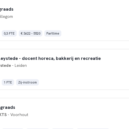
graads
illegom
0,3 FTE
€ 3622 - 5520
Parttime
eystede - docent horeca, bakkerij en recreatie
ystede
- Leiden
1 FTE
Zij-instroom
 graads
 KTS
- Voorhout