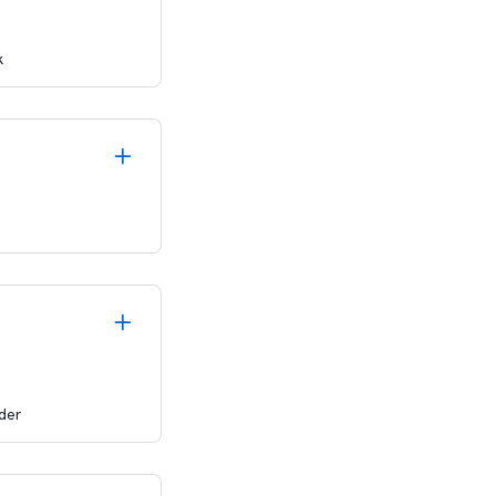
k
der