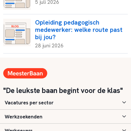
5 juli 2026
Opleiding pedagogisch
medewerker: welke route past
bij jou?
28 juni 2026
"De leukste baan begint voor de klas"
Vacatures per sector
Werkzoekenden
Basisonderwijs
Werkgevers
Speciaal (basis) onderwijs
Aanmelden