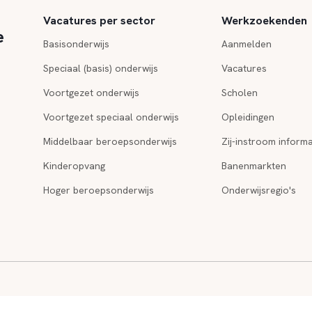
Vacatures per sector
Werkzoekenden
e
Basisonderwijs
Aanmelden
Speciaal (basis) onderwijs
Vacatures
Voortgezet onderwijs
Scholen
Voortgezet speciaal onderwijs
Opleidingen
Middelbaar beroepsonderwijs
Zij-instroom informa
Kinderopvang
Banenmarkten
Hoger beroepsonderwijs
Onderwijsregio's
cookie
|
Algemene
Netwerk:
Kinderopvang vacatures
|
Toolsher