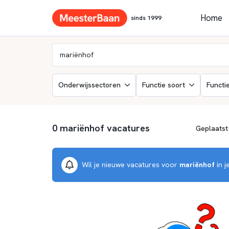
Home
sinds 1999
Onderwijssectoren
Functie soort
Functi
0 mariënhof vacatures
Wil je nieuwe vacatures voor
mariënhof
in j