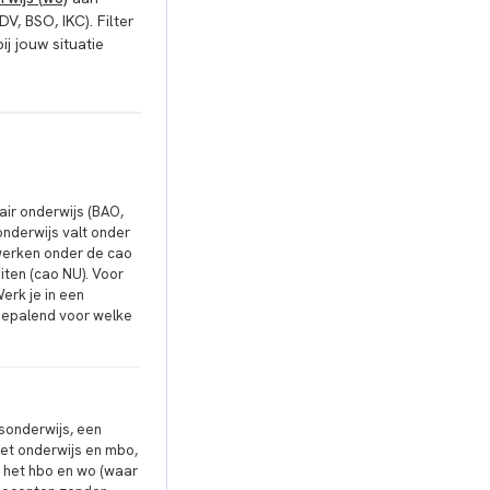
DV, BSO, IKC). Filter
ij jouw situatie
air onderwijs (BAO,
onderwijs valt onder
werken onder de cao
iten (cao NU). Voor
erk je in een
 bepalend voor welke
sonderwijs, een
et onderwijs en mbo,
 het hbo en wo (waar