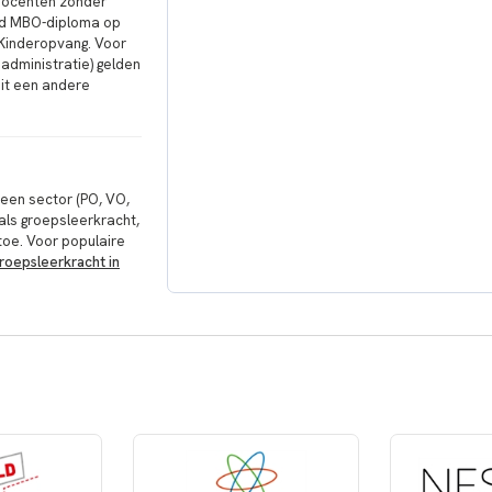
r docenten zonder
end MBO-diploma op
r Kinderopvang. Voor
administratie) gelden
uit een andere
 een sector (PO, VO,
als groepsleerkracht,
oe. Voor populaire
roepsleerkracht in