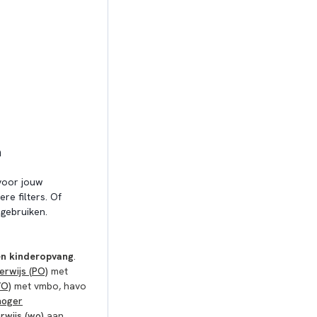
n
oor jouw
re filters. Of
gebruiken.
en kinderopvang
.
erwijs (PO)
met
VO)
met vmbo, havo
hoger
rwijs (wo)
aan