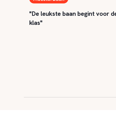
"De leukste baan begint voor d
klas"
© 2026
|
Alle rechten
|
Privacy en 