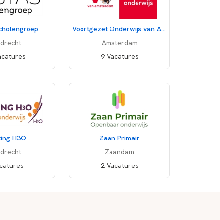
cholengroep
Voortgezet Onderwijs van Amsterdam
drecht
Amsterdam
acatures
9 Vacatures
ting H3O
Zaan Primair
drecht
Zaandam
catures
2 Vacatures