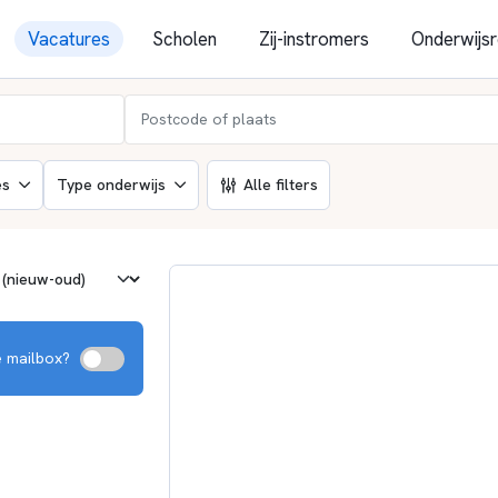
Vacatures
Scholen
Zij-instromers
Onderwijsr
es
Type onderwijs
Alle filters
e mailbox?