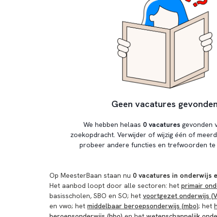
Geen vacatures gevonde
We hebben helaas
0 vacatures
gevonden v
zoekopdracht. Verwijder of wijzig één of meerde
probeer andere functies en trefwoorden te 
Op MeesterBaan staan nu
0 vacatures in onderwijs 
Het aanbod loopt door alle sectoren: het
primair ond
basisscholen, SBO en SO; het
voortgezet onderwijs (
en vwo; het
middelbaar beroepsonderwijs (mbo)
; het
beroepsonderwijs (hbo)
en het
wetenschappelijk onde