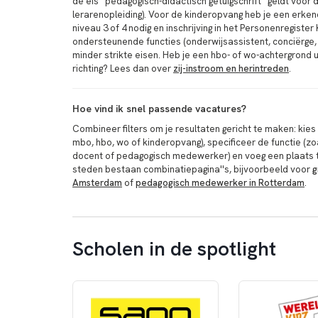
de eis ''pedagogisch-didactisch getuigschrift'' geldt voo
lerarenopleiding). Voor de kinderopvang heb je een erk
niveau 3 of 4 nodig en inschrijving in het Personenregiste
ondersteunende functies (onderwijsassistent, conciërge, 
minder strikte eisen. Heb je een hbo- of wo-achtergrond 
richting? Lees dan over
zij-instroom en herintreden
.
Hoe vind ik snel passende vacatures?
Combineer filters om je resultaten gericht te maken: kies
mbo, hbo, wo of kinderopvang), specificeer de functie (zo
docent of pedagogisch medewerker) en voeg een plaats t
steden bestaan combinatiepagina''s, bijvoorbeeld voor
g
Amsterdam
of
pedagogisch medewerker in Rotterdam
.
Scholen in de spotlight