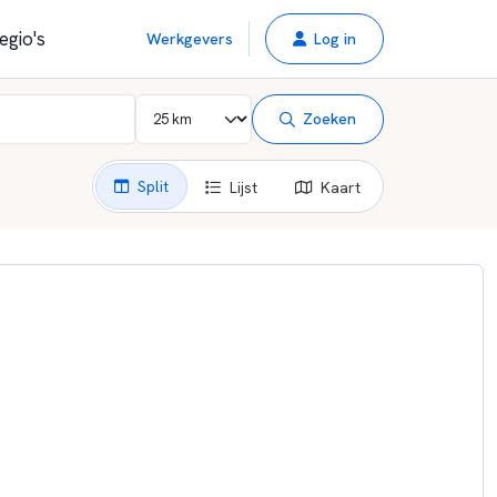
egio's
Werkgevers
Log in
Zoeken
Split
Lijst
Kaart