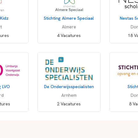
Kidz
Stichting Almere Speciaal
Nestas S
t
Almere
Dor
tures
4 Vacatures
18 V
ng LVO
De Onderwijsspecialisten
Stich
rd
Arnhem
Dor
tures
2 Vacatures
8 Va