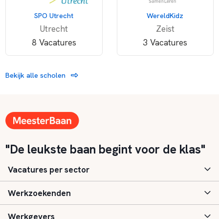
SPO Utrecht
WereldKidz
Utrecht
Zeist
8 Vacatures
3 Vacatures
Bekijk alle scholen
"De leukste baan begint voor de klas"
Vacatures per sector
Werkzoekenden
Basisonderwijs
Werkgevers
Speciaal (basis) onderwijs
Aanmelden