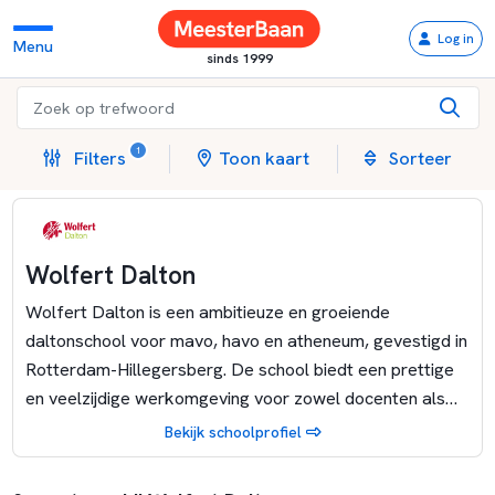
Log in
Menu
sinds 1999
1
Filters
Toon kaart
Sorteer
Wolfert Dalton
Wolfert Dalton is een ambitieuze en groeiende
daltonschool voor mavo, havo en atheneum, gevestigd in
Rotterdam-Hillegersberg. De school biedt een prettige
en veelzijdige werkomgeving voor zowel docenten als
ondersteunend personeel. Als onderdeel van de
Bekijk schoolprofiel
scholengroep Wolfert van Borselen staat de school
bekend om haar sterke dalton-identiteit, waarbij eigen