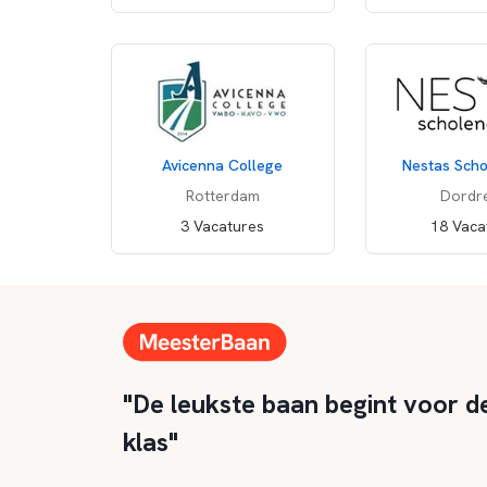
Avicenna College
Nestas Sch
Rotterdam
Dordr
3 Vacatures
18 Vaca
"De leukste baan begint voor d
klas"