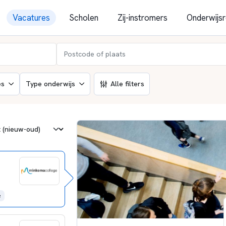
Vacatures
Scholen
Zij-instromers
Onderwijsr
es
Type onderwijs
Alle filters
e