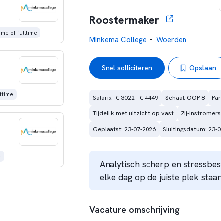
Roostermaker
ime of fulltime
-
Minkema College
Woerden
Snel solliciteren
Opslaan
ttime
Salaris:  € 3022 - € 4449
Schaal: OOP 8
Par
Tijdelijk met uitzicht op vast
Zij-instromers
Geplaatst: 23-07-2026
Sluitingsdatum: 23-
e
Analytisch scherp en stressbes
elke dag op de juiste plek staan
Vacature omschrijving