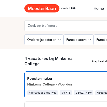
Home
sinds 1999
Onderwijssectoren
Functie soort
Functi
4 vacatures bij Minkema
College
Roostermaker
Minkema College
- Woerden
Voortgezet onderwijs
0,8 FTE
€ 3022 - 4449
Parttim