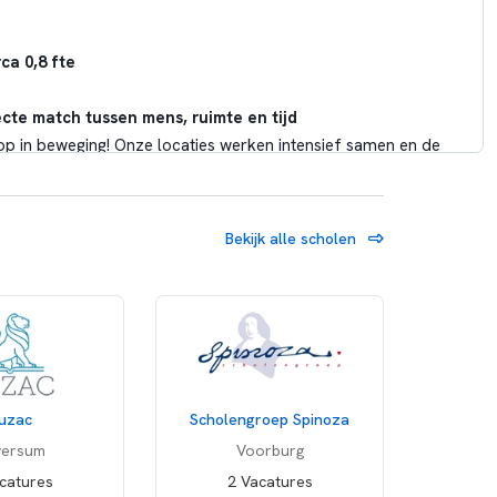
ca 0,8 fte
cte match tussen mens, ruimte en tijd
op in beweging! Onze locaties werken intensief samen en de
 centrale positie. Dit betekent voor jou een dynamische
aar bent op zowel onze locatie aan de Minkemalaan als onze
 met je collega-roostermakers vorm je een hecht team
Bekijk alle scholen
ng slim afstemmen.
sche spil van de school. Jouw takenpakket is veelzijdig en
le voorkomende roosters en planningen op en stelt ze waar
uzac
Scholengroep Spinoza
agelijkse onderwijslogistiek vlekkeloos verloopt.
rt en onderzoekt planningstechnische uitdagingen vroegtijdig
versum
Voorburg
slimme oplossingen.
catures
2 Vacatures