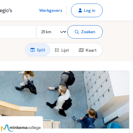
egio's
Werkgevers
Log in
Zoeken
Split
Lijst
Kaart