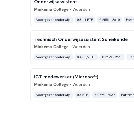
Onderwijsassistent
Minkema College
- Woerden
Voortgezet onderwijs
0,8 - 1 FTE
€ 2551 - 3610
Partt
Technisch Onderwijsassistent Scheikunde
Minkema College
- Woerden
Voortgezet onderwijs
0,4 - 0,6 FTE
€ 2672 - 3610
Par
ICT medewerker (Microsoft)
Minkema College
- Woerden
Voortgezet onderwijs
0,6 FTE
€ 2798 - 3937
Parttim