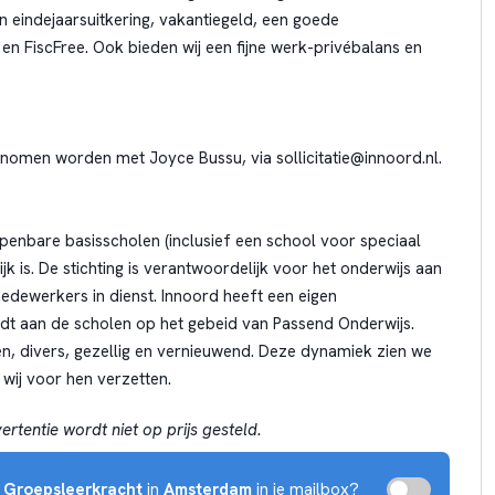
 eindejaarsuitkering, vakantiegeld, een goede
en FiscFree. Ook bieden wij een fijne werk-privébalans en
enomen worden met Joyce Bussu, via
sollicitatie@innoord.nl
.
 openbare basisscholen (inclusief een school voor speciaal
 is. De stichting is verantwoordelijk voor het onderwijs aan
edewerkers in dienst. Innoord heeft een eigen
dt aan de scholen op het gebeid van Passend Onderwijs.
n, divers, gezellig en vernieuwend. Deze dynamiek zien we
 wij voor hen verzetten.
rtentie wordt niet op prijs gesteld.
r
Groepsleerkracht
in
Amsterdam
in je mailbox?