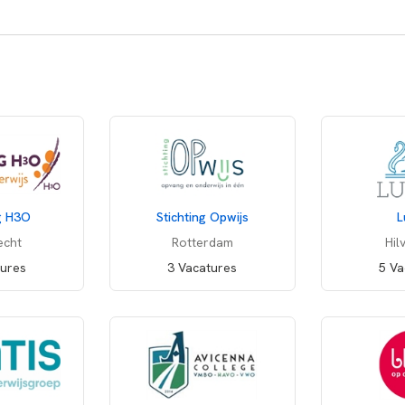
ng H3O
Stichting Opwijs
L
echt
Rotterdam
Hil
tures
3 Vacatures
5 Va