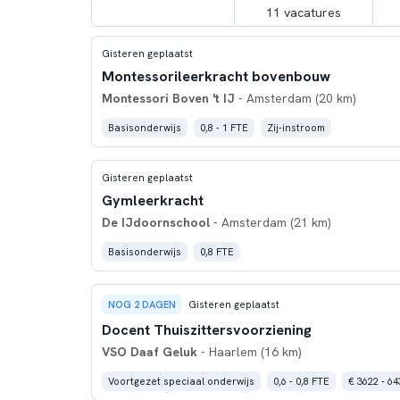
11 vacatures
Gisteren geplaatst
Montessorileerkracht bovenbouw
Montessori Boven 't IJ
- Amsterdam (20 km)
Basisonderwijs
0,8 - 1 FTE
Zij-instroom
Gisteren geplaatst
Gymleerkracht
De IJdoornschool
- Amsterdam (21 km)
Basisonderwijs
0,8 FTE
NOG 2 DAGEN
Gisteren geplaatst
Docent Thuiszittersvoorziening
VSO Daaf Geluk
- Haarlem (16 km)
Voortgezet speciaal onderwijs
0,6 - 0,8 FTE
€ 3622 - 64