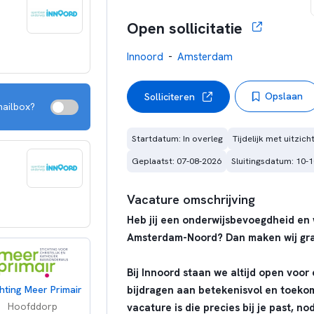
Open sollicitatie
-
Innoord
Amsterdam
Opslaan
Solliciteren
mailbox?
Startdatum: In overleg
Tijdelijk met uitzich
Geplaatst: 07-08-2026
Sluitingsdatum: 10-
Vacature omschrijving
Heb jij een onderwijsbevoegdheid en w
Amsterdam-Noord? Dan maken wij gra
Bij Innoord staan we altijd open voor
chting Meer Primair
bijdragen aan betekenisvol en toekom
Hoofddorp
vacature is die precies bij je past, no