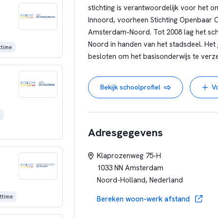
stichting is verantwoordelijk voor het o
Innoord, voorheen Stichting Openbaar O
Amsterdam-Noord. Tot 2008 lag het sc
Noord in handen van het stadsdeel. He
ttime
besloten om het basisonderwijs te ver
werd vanaf 1 januari 2008 de Bestuur
eindverantwoordelijk voor het onderwij
Bekijk schoolprofiel
V
oprichting van een aparte stichting op
onafhankelijkere positie gekregen. Vana
2
De stichting is onderdeel van de Fede
Adresgegevens
West Binnen de Ring (AWBR), Samen tussen
Onderwijs aan de Amstel en Stichting We
Klaprozenweg 75-H
1033 NN Amsterdam
Visie
Noord-Holland, Nederland
Ieder kind heeft een talent en èlk talen
ttime
Bereken woon-werk afstand
of geloof. Het is de kunst dat talent te 
Dat schept zelfvertrouwen, zelfstandigh