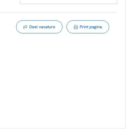
rdig meedoen in de maatschappij.
ngen. Dit klinkt misschien wat vreemd, maar het is vooral
Deel vacature
Print pagina
dat we met ons onderwijs invloed willen uitoefenen op de