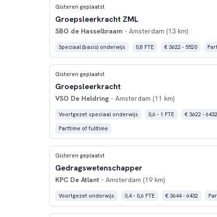
Gisteren geplaatst
Groepsleerkracht ZML
SBO de Hasselbraam
- Amsterdam (13 km)
Speciaal (basis) onderwijs
0,8 FTE
€ 3622 - 5520
Par
Gisteren geplaatst
Groepsleerkracht
VSO De Heldring
- Amsterdam (11 km)
Voortgezet speciaal onderwijs
0,6 - 1 FTE
€ 3622 - 643
Parttime of fulltime
Gisteren geplaatst
Gedragswetenschapper
KPC De Atlant
- Amsterdam (19 km)
Voortgezet onderwijs
0,4 - 0,6 FTE
€ 3644 - 6432
Par