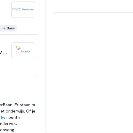
voor actieve wereldburgers die volwaa
Missie
De toekomst voorbereiden op onze leerli
Parttime
een statement. We willen ermee zeggen 
toekomt. Kinderen zijn de toekomst.
Pedagogisch Professional KDV Flexibel 18–27 uur in Amsterdam Oost
rBaan. Er staan nu
et onderwijs. Of je
rker
bent in
nderwijs,
ropvang.