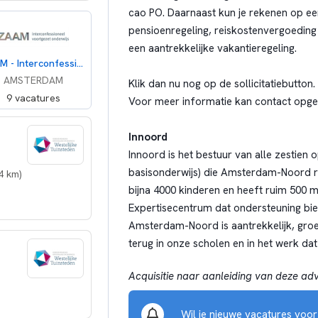
cao PO. Daarnaast kun je rekenen op een
pensioenregeling, reiskostenvergoeding 
een aantrekkelijke vakantieregeling.
ZAAM - Interconfessioneel voortgezet onderwijs
AMSTERDAM
Klik dan nu nog op de sollicitatiebutton.
9 vacatures
Voor meer informatie kan contact opg
Innoord
Innoord is het bestuur van alle zestien
basisonderwijs) die Amsterdam-Noord rijk
4 km)
bijna 4000 kinderen en heeft ruim 500 m
Expertisecentrum dat ondersteuning bie
Amsterdam-Noord is aantrekkelijk, groe
terug in onze scholen en in het werk dat
Acquisitie naar aanleiding van deze adve
Wil je nieuwe vacatures voo