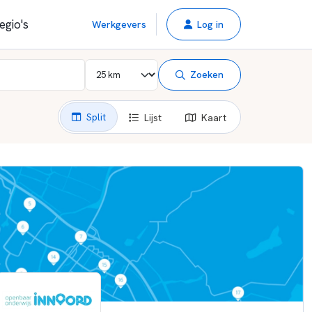
egio's
Werkgevers
Log in
Zoeken
Split
Lijst
Kaart