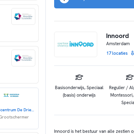
Innoord
Amsterdam
17 locaties
Basisonderwijs, Speciaal
Regulier / A
(basis) onderwijs
Montessori,
Specia
Kindcentrum De Driessen
Grootschermer
Innoord is het bestuur van alle zestien