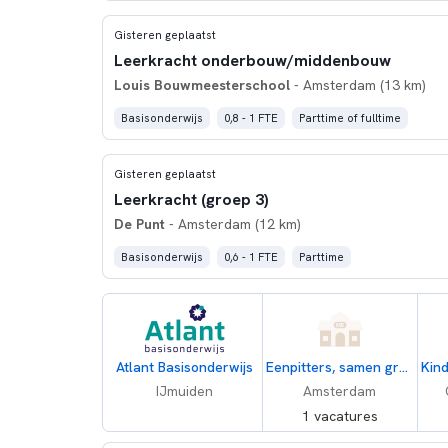
Gisteren geplaatst
Leerkracht onderbouw/middenbouw
Louis Bouwmeesterschool
- Amsterdam (13 km)
Basisonderwijs
0,8 - 1 FTE
Parttime of fulltime
Gisteren geplaatst
Leerkracht (groep 3)
De Punt
- Amsterdam (12 km)
Basisonderwijs
0,6 - 1 FTE
Parttime
Atlant Basisonderwijs
Eenpitters, samen groeien, met elkaar!
IJmuiden
Amsterdam
1 vacatures