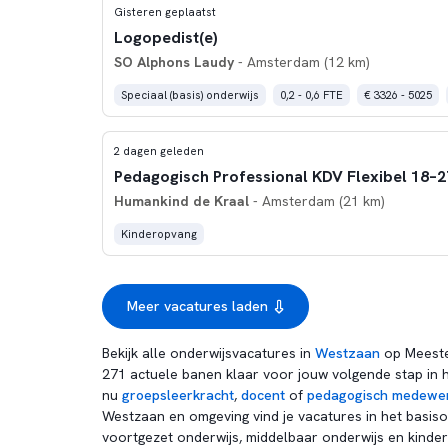
Gisteren geplaatst
Logopedist(e)
SO Alphons Laudy
- Amsterdam (12 km)
Speciaal (basis) onderwijs
0,2 - 0,6 FTE
€ 3326 - 5025
2 dagen geleden
Humankind de Kraal
- Amsterdam (21 km)
Kinderopvang
Meer vacatures laden
Bekijk alle onderwijsvacatures in
Westzaan
op Meeste
271 actuele banen klaar voor jouw volgende stap in h
nu
groepsleerkracht
,
docent
of
pedagogisch medewe
Westzaan en omgeving vind je vacatures in het basiso
voortgezet onderwijs, middelbaar onderwijs en kinde