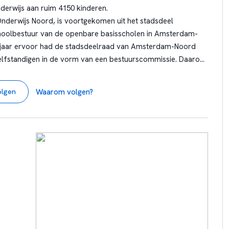
nderwijs aan ruim 4150 kinderen.
nderwijs Noord, is voortgekomen uit het stadsdeel
hoolbestuur van de openbare basisscholen in Amsterdam-
t jaar ervoor had de stadsdeelraad van Amsterdam-Noord
zelfstandigen in de vorm van een bestuurscommissie. Daarom
scommissie Openbaar Primair Onderwijs Amsterdam-Noord
s dat in de openbare scholen wordt verzorgd. Door de
Waarom volgen?
olgen
 30 december 2010 heeft het schoolbestuur een
f 2 juni 2017 zijn we verder gegaan onder de naam Innoord.
ratie Openbaar Primair Onderwijs Amsterdam. Ook Amsterdam
 Amstel en IJ (STAIJ), Stichting Sirius, Stichting Openbaar
stelijke Tuinsteden (STWT) zijn lid van deze federatie.
t is even belangrijk. Ongeacht afkomst, cultuur, IQ, opvoeding
vinden en tot bloei te laten komen. En dat talent te versterken.
eid en zelfbewustzijn. En dat positieve zelfbeeld zorgt later