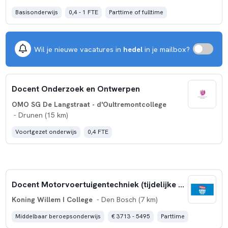
Basisonderwijs
0,4 - 1 FTE
Parttime of fulltime
Wil je nieuwe vacatures in
hedel
in je mailbox?
Docent Onderzoek en Ontwerpen
OMO SG De Langstraat - d'Oultremontcollege
- Drunen (15 km)
Voortgezet onderwijs
0,4 FTE
Docent Motorvoertuigentechniek (tijdelijke aanstelling)
Koning Willem I College
- Den Bosch (7 km)
Middelbaar beroepsonderwijs
€ 3713 - 5495
Parttime