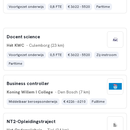
Voortgezet onderwijs
0,8 FTE
€ 3622 - 5520
Parttime
Docent science
Hét KWC
- Culemborg (23 km)
Voortgezet onderwijs
0,5 FTE
€ 3622 - 5520
Zij-instroom
Parttime
Business controller
Koning Willem I College
- Den Bosch (7 km)
Middelbaar beroepsonderwijs
€ 4226 - 6210
Fulltime
NT2-Opleidingstraject