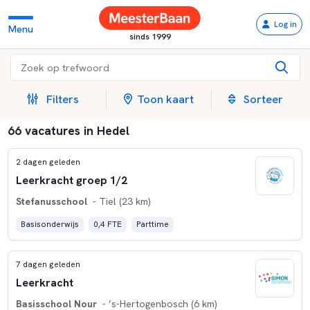
Log in
Menu
sinds 1999
Filters
Toon kaart
Sorteer
66 vacatures in Hedel
2 dagen geleden
Leerkracht groep 1/2
Stefanusschool
- Tiel (23 km)
Basisonderwijs
0,4 FTE
Parttime
7 dagen geleden
Leerkracht
Basisschool Nour
- ’s-Hertogenbosch (6 km)