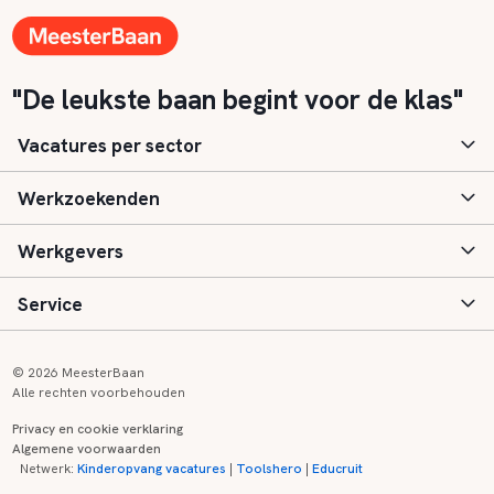
"De leukste baan begint voor de klas"
Vacatures per sector
Werkzoekenden
Basisonderwijs
Werkgevers
Speciaal (basis) onderwijs
Aanmelden
Service
Voortgezet onderwijs
Vacatures
Inloggen
Voortgezet speciaal onderwijs
Scholen
Informatie
Contact
© 2026 MeesterBaan
Alle rechten voorbehouden
Middelbaar beroepsonderwijs
Opleidingen
Tarieven
FAQ
Privacy en cookie verklaring
Algemene voorwaarden
Kinderopvang
Zij-instroom informatie
Registreren
Onderwijs links
Netwerk:
Kinderopvang vacatures
|
Toolshero
|
Educruit