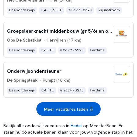
Het Onderwijshuis
- Tiel (24 km)
Basisonderwijs
0,4 - 0,6 FTE
€ 3177 - 5520
Zij-instroom
Groepsleerkracht middenbouw (gr 5/6) en onderbouw (grp 1/2)
Obs De Schatkist
- Herwijnen (17 km)
Basisonderwijs
0,6 FTE
€ 3622 - 5520
Parttime
Onderwijsondersteuner
De Springplank
- Rumpt (18 km)
Basisonderwijs
0,4 FTE
€ 2524 - 3270
Parttime
Meer vacatures laden
Bekijk alle onderwijsvacatures in
Hedel
op MeesterBaan. Er
staan nu 66 actuele banen klaar voor jouw volgende stap in het