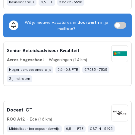
Basisonderwijs
0,6 FTE
€ 3622 - 5520
Wil je nieuwe vacatures in
doorwerth
in je
mailbox?
Senior Beleidsadviseur Kwaliteit
Aeres Hogeschool
- Wageningen (14 km)
Hoger beroepsonderwijs
0,6 - 0,8 FTE
€ 7535 - 7535
Zij-instroom
Docent ICT
ROC A12
- Ede (16 km)
Middelbaar beroepsonderwijs
0,5 - 1 FTE
€ 3714 - 5495