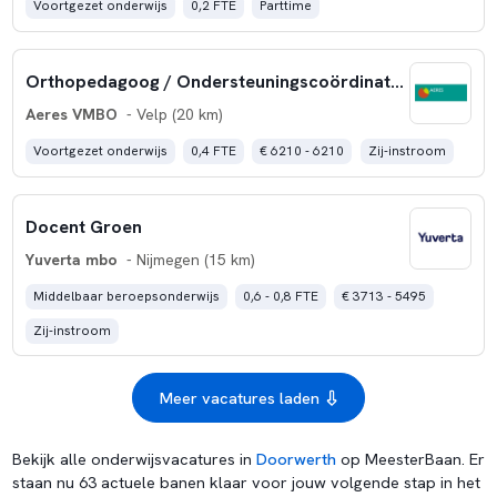
Voortgezet onderwijs
0,2 FTE
Parttime
Orthopedagoog / Ondersteuningscoördinator
Aeres VMBO
- Velp (20 km)
Voortgezet onderwijs
0,4 FTE
€ 6210 - 6210
Zij-instroom
Docent Groen
Yuverta mbo
- Nijmegen (15 km)
Middelbaar beroepsonderwijs
0,6 - 0,8 FTE
€ 3713 - 5495
Zij-instroom
Meer vacatures laden
Bekijk alle onderwijsvacatures in
Doorwerth
op MeesterBaan. Er
staan nu 63 actuele banen klaar voor jouw volgende stap in het