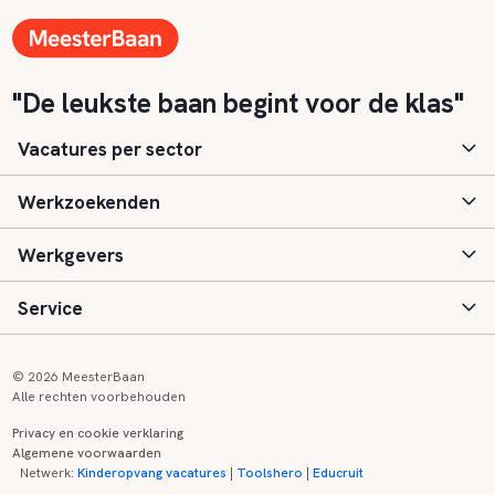
"De leukste baan begint voor de klas"
Vacatures per sector
Werkzoekenden
Basisonderwijs
Werkgevers
Speciaal (basis) onderwijs
Aanmelden
Service
Voortgezet onderwijs
Vacatures
Inloggen
Voortgezet speciaal onderwijs
Scholen
Informatie
Contact
© 2026 MeesterBaan
Alle rechten voorbehouden
Middelbaar beroepsonderwijs
Opleidingen
Tarieven
FAQ
Privacy en cookie verklaring
Algemene voorwaarden
Kinderopvang
Zij-instroom informatie
Registreren
Onderwijs links
Netwerk:
Kinderopvang vacatures
|
Toolshero
|
Educruit