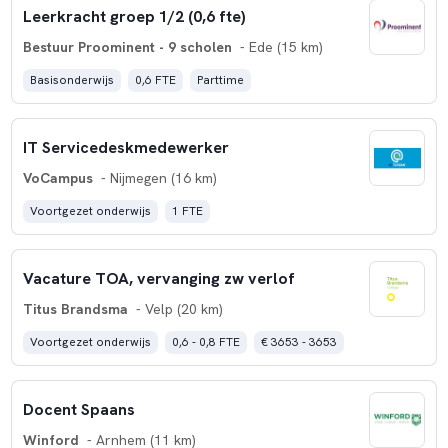
Leerkracht groep 1/2 (0,6 fte)
Bestuur Proominent - 9 scholen
- Ede (15 km)
Basisonderwijs
0,6 FTE
Parttime
IT Servicedeskmedewerker
VoCampus
- Nijmegen (16 km)
Voortgezet onderwijs
1 FTE
Vacature TOA, vervanging zw verlof
Titus Brandsma
- Velp (20 km)
Voortgezet onderwijs
0,6 - 0,8 FTE
€ 3653 - 3653
Docent Spaans
Winford
- Arnhem (11 km)