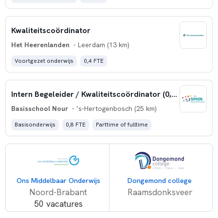
Kwaliteitscoördinator
Het Heerenlanden
- Leerdam (13 km)
Voortgezet onderwijs
0,4 FTE
Intern Begeleider / Kwaliteitscoördinator (0,8 fte)
Basisschool Nour
- ’s-Hertogenbosch (25 km)
Basisonderwijs
0,8 FTE
Parttime of fulltime
Ons Middelbaar Onderwijs
Dongemond college
Noord-Brabant
Raamsdonksveer
50 vacatures