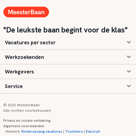
"De leukste baan begint voor de klas"
Vacatures per sector
Werkzoekenden
Basisonderwijs
Werkgevers
Speciaal (basis) onderwijs
Aanmelden
Service
Voortgezet onderwijs
Vacatures
Inloggen
Voortgezet speciaal onderwijs
Scholen
Informatie
Contact
© 2026 MeesterBaan
Alle rechten voorbehouden
Middelbaar beroepsonderwijs
Opleidingen
Tarieven
FAQ
Privacy en cookie verklaring
Algemene voorwaarden
Kinderopvang
Zij-instroom informatie
Registreren
Onderwijs links
Netwerk:
Kinderopvang vacatures
|
Toolshero
|
Educruit