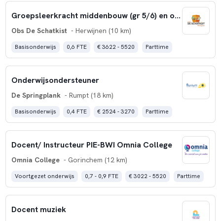
Groepsleerkracht middenbouw (gr 5/6) en onderbouw (grp 1/2)
Obs De Schatkist
- Herwijnen (10 km)
Basisonderwijs
0,6 FTE
€ 3622 - 5520
Parttime
Onderwijsondersteuner
De Springplank
- Rumpt (18 km)
Basisonderwijs
0,4 FTE
€ 2524 - 3270
Parttime
Docent/ Instructeur PIE-BWI Omnia College
Omnia College
- Gorinchem (12 km)
Voortgezet onderwijs
0,7 - 0,9 FTE
€ 3022 - 5520
Parttime
Docent muziek