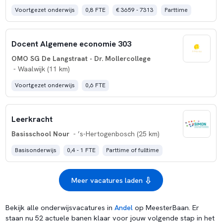
Voortgezet onderwijs
0,8 FTE
€ 3659 - 7313
Parttime
Docent Algemene economie 303
OMO SG De Langstraat - Dr. Mollercollege
- Waalwijk (11 km)
Voortgezet onderwijs
0,6 FTE
Leerkracht
Basisschool Nour
- ’s-Hertogenbosch (25 km)
Basisonderwijs
0,4 - 1 FTE
Parttime of fulltime
Meer vacatures laden
Bekijk alle onderwijsvacatures in
Andel
op MeesterBaan. Er
staan nu 52 actuele banen klaar voor jouw volgende stap in het