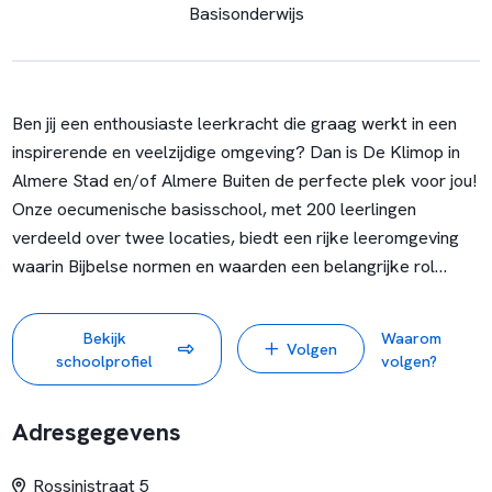
Basisonderwijs
Ben jij een enthousiaste leerkracht die graag werkt in een
inspirerende en veelzijdige omgeving? Dan is De Klimop in
Almere Stad en/of Almere Buiten de perfecte plek voor jou!
Onze oecumenische basisschool, met 200 leerlingen
verdeeld over twee locaties, biedt een rijke leeromgeving
waarin Bijbelse normen en waarden een belangrijke rol
spelen.
Bekijk
Waarom
Volgen
Op De Klimop geloven we dat elk kind uniek is en de kans
schoolprofiel
volgen?
moet krijgen om te groeien naar een zelfstandig,
maatschappelijk betrokken en zelfverantwoordelijk
Adresgegevens
persoon. We brengen waarden zoals respect, verbinden,
solidariteit en gerechtigheid tot leven door ze te koppelen
Rossinistraat 5