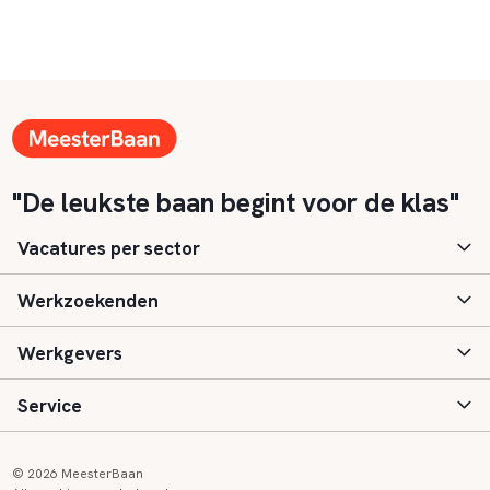
"De leukste baan begint voor de klas"
Vacatures per sector
Werkzoekenden
Basisonderwijs
Werkgevers
Speciaal (basis) onderwijs
Aanmelden
Service
Voortgezet onderwijs
Vacatures
Inloggen
Voortgezet speciaal onderwijs
Scholen
Informatie
Contact
© 2026 MeesterBaan