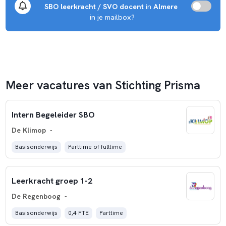
SBO leerkracht / SVO docent
 in 
Almere
 in je mailbox?
Meer vacatures van Stichting Prisma
Intern Begeleider SBO
De Klimop
-
Basisonderwijs
Parttime of fulltime
Leerkracht groep 1-2
De Regenboog
-
Basisonderwijs
0,4 FTE
Parttime