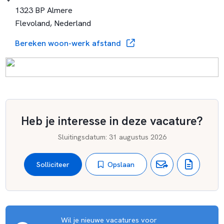
aan dagelijkse situaties. Wil jij deel uitmaken van een team
1323 BP Almere
dat deze kernbegrippen hoog in het vaandel heeft en
Flevoland, Nederland
samenwerkt aan een toekomstgerichte en inclusieve
leeromgeving? Sluit je dan aan bij ons en help mee om onze
Bereken woon-werk afstand
visie in de praktijk te brengen!
Heb je interesse in deze vacature?
Sluitingsdatum
:
31 augustus 2026
Opslaan
Solliciteer
Wil je nieuwe vacatures voor 