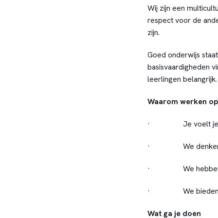
Wij zijn een multicul
respect voor de ande
zijn.
Goed onderwijs staat
basisvaardigheden vi
leerlingen belangrijk
Waarom werken op D
· Je voelt je zo 
· We denken met j
· We hebben éch
· We bieden jou 
Wat ga je doen