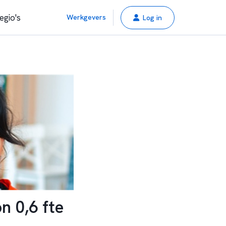
egio's
Werkgevers
Log in
n 0,6 fte