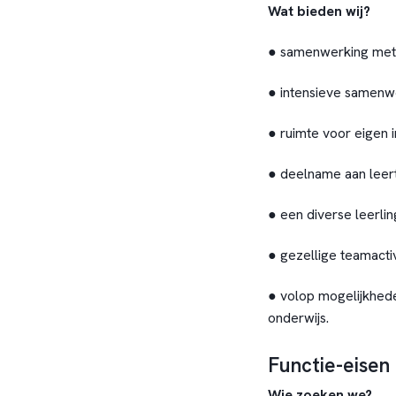
Wat bieden wij?
● samenwerking met 
● intensieve samenwe
● ruimte voor eigen in
● deelname aan leer
● een diverse leerl
● gezellige teamactiv
● volop mogelijkhed
onderwijs.
Functie-eisen
Wie zoeken we?