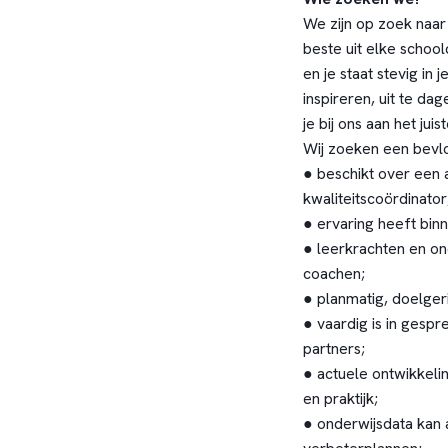
We zijn op zoek naar
beste uit elke school
en je staat stevig in 
inspireren, uit te da
je bij ons aan het juis
Wij zoeken een bevlo
● beschikt over een 
kwaliteitscoördinator
● ervaring heeft binn
● leerkrachten en on
coachen;
● planmatig, doelgeri
● vaardig is in gesp
partners;
● actuele ontwikkelin
en praktijk;
● onderwijsdata kan 