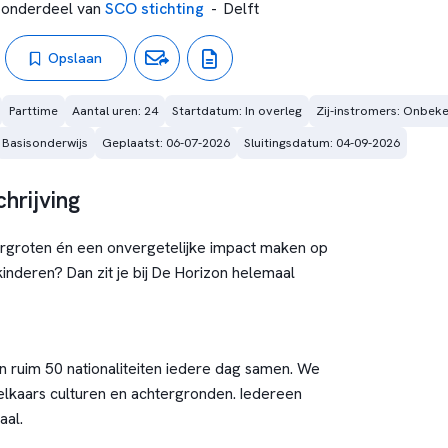
onderdeel van
SCO stichting
-
Delft
Opslaan
Parttime
Aantal uren: 24
Startdatum: In overleg
Zij-instromers: Onbek
Basisonderwijs
Geplaatst: 06-07-2026
Sluitingsdatum: 04-09-2026
hrijving
vergroten én een onvergetelijke impact maken op
inderen? Dan zit je bij De Horizon helemaal
ruim 50 nationaliteiten iedere dag samen. We
lkaars culturen en achtergronden. Iedereen
aal.