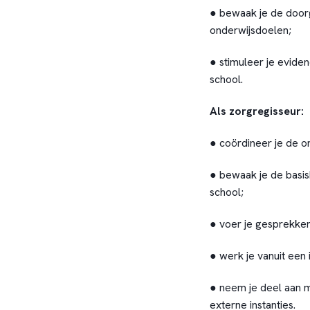
● bewaak je de doorg
onderwijsdoelen;
● stimuleer je evide
school.
Als zorgregisseur:
● coördineer je de o
● bewaak je de basis
school;
● voer je gesprekken
● werk je vanuit een 
● neem je deel aan m
externe instanties.