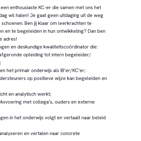
 een enthousiaste KC-er die samen met ons het
dag wil halen! Je gaat geen uitdaging uit de weg
je schoenen. Ben jij klaar om leerkrachten te
gen en te begeleiden in hun ontwikkeling? Dan ben
te adres!
gen en deskundige kwaliteitscoördinator die:
afgeronde opleiding tot intern begeleider/
;
en het primair onderwijs als IB’er/KC’er;
dersteuners op positieve wijze kan begeleiden en
cht en analytisch werkt;
reksvoering met collega’s, ouders en externe
gen in het onderwijs volgt en vertaalt naar beleid
analyseren en vertalen naar concrete