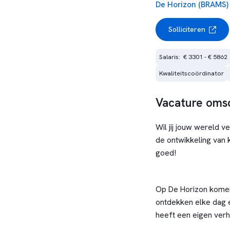
De Horizon (BRAMS)
Solliciteren
Salaris:  € 3301 - € 5862
Kwaliteitscoördinator
Vacature omsc
Wil jij jouw wereld 
de ontwikkeling van k
goed!
Op De Horizon komen 
ontdekken elke dag e
heeft een eigen verh