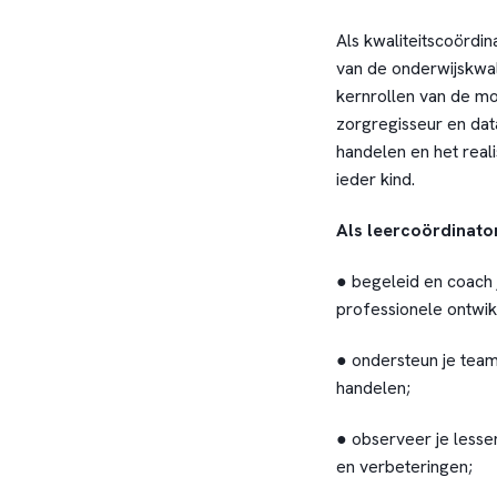
Als kwaliteitscoördin
van de onderwijskwali
kernrollen van de mo
zorgregisseur en data
handelen en het real
ieder kind.
Als leercoördinator
● begeleid en coach 
professionele ontwik
● ondersteun je team
handelen;
● observeer je lesse
en verbeteringen;