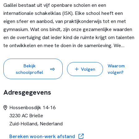
Galilei bestaat uit vijf openbare scholen en een
internationale schakelklas (ISK). Elke school heeft een
eigen sfeer en aanbod, van praktijkonderwijs tot en met
gymnasium. Wat ons bindt, zijn onze gezamenlijke waarden
en de overtuiging dat ieder kind de ruimte krijgt om talenten
te ontwikkelen en mee te doen in de samenleving. We
zetten ons in voor talentontwikkeling, gelijke kansen en
inclusief onderwijs in de regio Nissewaard en Voorne aan
Bekijk
Waarom
Volgen
Zee.
schoolprofiel
volgen?
Onze medewerkers krijgen de ruimte om samen te werken
Adresgegevens
en zich te blijven ontwikkelen. Zo zorgen we voor onderwijs
dat past bij vandaag en morgen.
Hossenbosdijk 14-16
3230 AC Brielle
Zuid-Holland, Nederland
Bereken woon-werk afstand