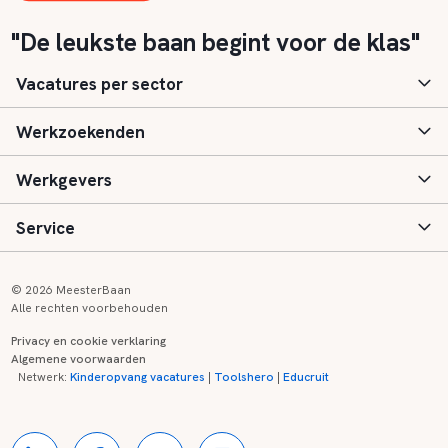
"De leukste baan begint voor de klas"
Vacatures per sector
Werkzoekenden
Basisonderwijs
Werkgevers
Speciaal (basis) onderwijs
Aanmelden
Service
Voortgezet onderwijs
Vacatures
Inloggen
Voortgezet speciaal onderwijs
Scholen
Informatie
Contact
© 2026 MeesterBaan
Alle rechten voorbehouden
Middelbaar beroepsonderwijs
Opleidingen
Tarieven
FAQ
Privacy en cookie verklaring
Algemene voorwaarden
Kinderopvang
Zij-instroom informatie
Registreren
Onderwijs links
Netwerk:
Kinderopvang vacatures
|
Toolshero
|
Educruit
Hoger beroepsonderwijs
Banenmarkten
Referenties
Over ons