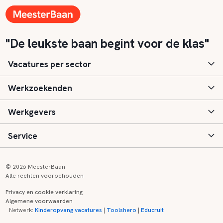
"De leukste baan begint voor de klas"
Vacatures per sector
Werkzoekenden
Basisonderwijs
Werkgevers
Speciaal (basis) onderwijs
Aanmelden
Service
Voortgezet onderwijs
Vacatures
Inloggen
Voortgezet speciaal onderwijs
Scholen
Informatie
Contact
© 2026 MeesterBaan
Alle rechten voorbehouden
Middelbaar beroepsonderwijs
Opleidingen
Tarieven
FAQ
Privacy en cookie verklaring
Algemene voorwaarden
Kinderopvang
Zij-instroom informatie
Registreren
Onderwijs links
Netwerk:
Kinderopvang vacatures
|
Toolshero
|
Educruit