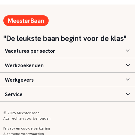
"De leukste baan begint voor de klas"
Vacatures per sector
Werkzoekenden
Basisonderwijs
Werkgevers
Speciaal (basis) onderwijs
Aanmelden
Service
Voortgezet onderwijs
Vacatures
Inloggen
Voortgezet speciaal onderwijs
Scholen
Informatie
Contact
© 2026 MeesterBaan
Alle rechten voorbehouden
Middelbaar beroepsonderwijs
Opleidingen
Tarieven
FAQ
Privacy en cookie verklaring
Algemene voorwaarden