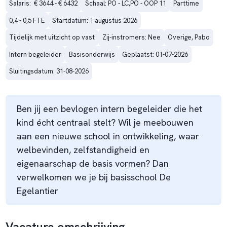
Salaris:  € 3644 - € 6432
Schaal: PO - LC,PO - OOP 11
Parttime
0,4 - 0,5 FTE
Startdatum: 1 augustus 2026
Tijdelijk met uitzicht op vast
Zij-instromers: Nee
Overige, Pabo
Intern begeleider
Basisonderwijs
Geplaatst: 01-07-2026
Sluitingsdatum: 31-08-2026
Ben jij een bevlogen intern begeleider die het
kind écht centraal stelt? Wil je meebouwen
aan een nieuwe school in ontwikkeling, waar
welbevinden, zelfstandigheid en
eigenaarschap de basis vormen? Dan
verwelkomen we je bij basisschool De
Egelantier
Vacature omschrijving