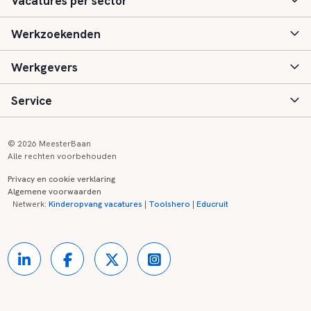
Vacatures per sector
Werkzoekenden
Basisonderwijs
Werkgevers
Speciaal (basis) onderwijs
Aanmelden
Service
Voortgezet onderwijs
Vacatures
Inloggen
Voortgezet speciaal onderwijs
Scholen
Informatie
Contact
© 2026 MeesterBaan
Alle rechten voorbehouden
Middelbaar beroepsonderwijs
Opleidingen
Tarieven
FAQ
Privacy en cookie verklaring
Algemene voorwaarden
Kinderopvang
Zij-instroom informatie
Registreren
Onderwijs links
Netwerk:
Kinderopvang vacatures
|
Toolshero
|
Educruit
Hoger beroepsonderwijs
Banenmarkten
Referenties
Over ons
Onderwijsregio's
Contact
Partners
Kennisbank