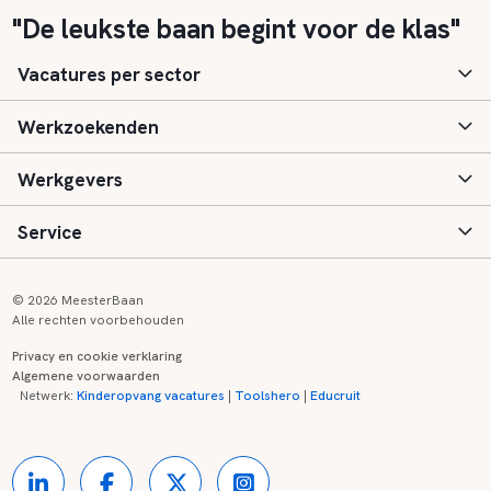
"De leukste baan begint voor de klas"
Vacatures per sector
Werkzoekenden
Basisonderwijs
Werkgevers
Speciaal (basis) onderwijs
Aanmelden
Service
Voortgezet onderwijs
Vacatures
Inloggen
Voortgezet speciaal onderwijs
Scholen
Informatie
Contact
© 2026 MeesterBaan
Alle rechten voorbehouden
Middelbaar beroepsonderwijs
Opleidingen
Tarieven
FAQ
Privacy en cookie verklaring
Algemene voorwaarden
Kinderopvang
Zij-instroom informatie
Registreren
Onderwijs links
Netwerk:
Kinderopvang vacatures
|
Toolshero
|
Educruit
Hoger beroepsonderwijs
Banenmarkten
Referenties
Over ons