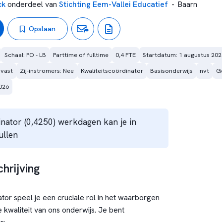
ck
onderdeel van
Stichting Eem-Vallei Educatief
-
Baarn
Opslaan
Schaal: PO - LB
Parttime of fulltime
0,4 FTE
Startdatum: 1 augustus 202
 vast
Zij-instromers: Nee
Kwaliteitscoördinator
Basisonderwijs
nvt
Ge
026
inator (0,4250) werkdagen kan je in
ullen
hrijving
ator speel je een cruciale rol in het waarborgen
 kwaliteit van ons onderwijs. Je bent