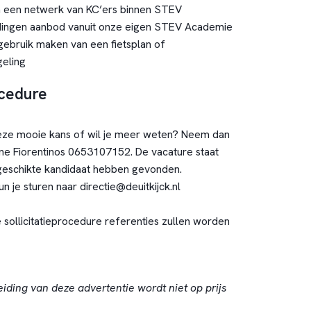
 een netwerk van KC’ers binnen STEV
dingen aanbod vanuit onze eigen STEV Academie
 gebruik maken van een fietsplan of
geling
ocedure
deze mooie kans of wil je meer weten? Neem dan
ne Fiorentinos 0653107152. De vacature staat
geschikte kandidaat hebben gevonden.
n je sturen naar directie@deuitkijck.nl
 sollicitatieprocedure referenties zullen worden
eiding van deze advertentie wordt niet op prijs