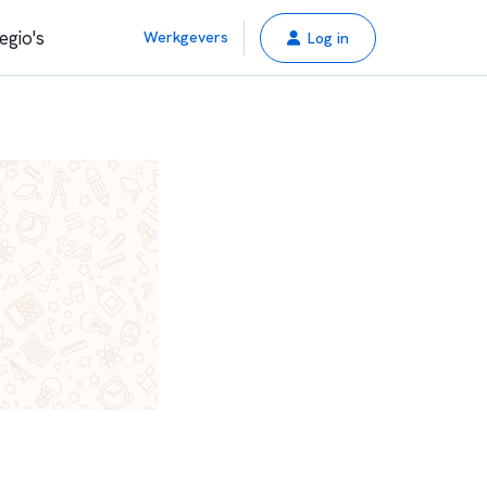
egio's
Werkgevers
Log in