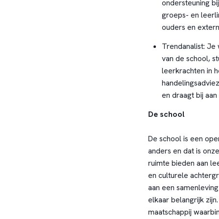
ondersteuning bi
groeps- en leer
ouders en extern
Trendanalist: Je
van de school, st
leerkrachten in 
handelingsadviez
en draagt bij aan
De school
De school is een ope
anders en dat is onz
ruimte bieden aan le
en culturele achter
aan een samenleving 
elkaar belangrijk zij
maatschappij waarbin