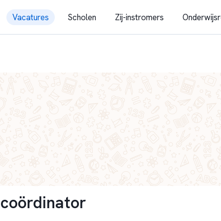
Vacatures
Scholen
Zij-instromers
Onderwijsr
scoördinator