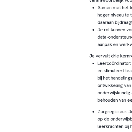
verantwoordelijk voo
Samen met het te
hoger niveau te t
daaraan bijdraagt
Je rol kunnen vo
data-ondersteun
aanpak en werkw
Je vervult drie kernr
Leercoördinator:
en stimuleert te
bij het handelin
ontwikkeling van
onderwijskundig 
behouden van een
Zorgregisseur: J
op de onderwijsb
leerkrachten bij