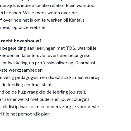
erzijds is iedere locatie relatief klein waardoor
leert kennen. Wil je meer weten over de
of over hoe het is om te werken bij Kentalis
n meer op onze
website
.
rkracht bovenbouw?
n begeleiding aan leerlingen met TOS, waarbij je
jkheden en talenten. Je levert een belangrijke
sontwikkeling en professionalisering. Daarnaast
rijkste werkzaamheden:
 veilig pedagogisch en didactisch klimaat waarbij
de leerling centraal staat;
 op de hulpvraag die de leerling jou stelt,
sief samenwerkt met ouders en jouw collega’s;
ltidisciplinair team en ouders zorg je voor beste
jf je het persoonlijk plan.