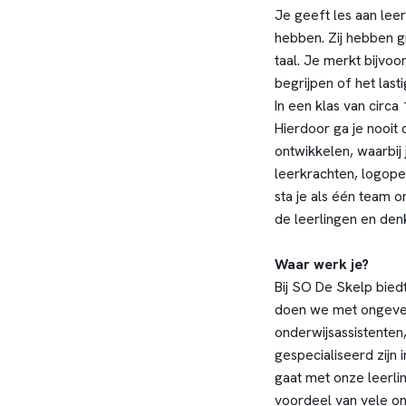
Je geeft les aan leer
hebben. Zij hebben g
taal. Je merkt bijvoo
begrijpen of het las
In een klas van circa 
Hierdoor ga je nooit o
ontwikkelen, waarbij 
leerkrachten, logoped
sta je als één team o
de leerlingen en den
Waar werk je?
Bij SO De Skelp biedt
doen we met ongevee
onderwijsassistenten
gespecialiseerd zijn 
gaat met onze leerlin
voordeel van vele o