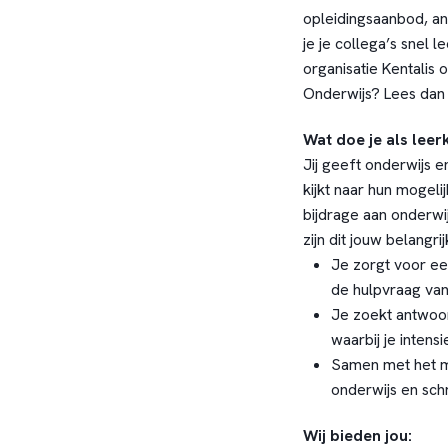
opleidingsaanbod, and
je je collega’s snel 
organisatie Kentalis 
Onderwijs? Lees da
Wat doe je als lee
Jij geeft onderwijs e
kijkt naar hun mogeli
bijdrage aan onderwij
zijn dit jouw belang
Je zorgt voor een
de hulpvraag van 
Je zoekt antwoord
waarbij je inten
Samen met het mu
onderwijs en schri
Wij bieden jou: