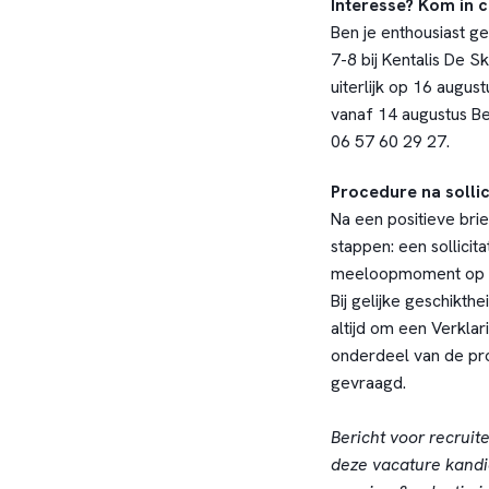
Interesse? Kom in c
Ben je enthousiast g
7-8 bij Kentalis De S
uiterlijk op 16 augus
vanaf 14 augustus Be
06 57 60 29 27.
Procedure na sollici
Na een positieve bri
stappen: een sollicit
meeloopmoment op d
Bij gelijke geschikth
altijd om een Verklar
onderdeel van de pr
gevraagd.
Bericht voor recruit
deze vacature kandi