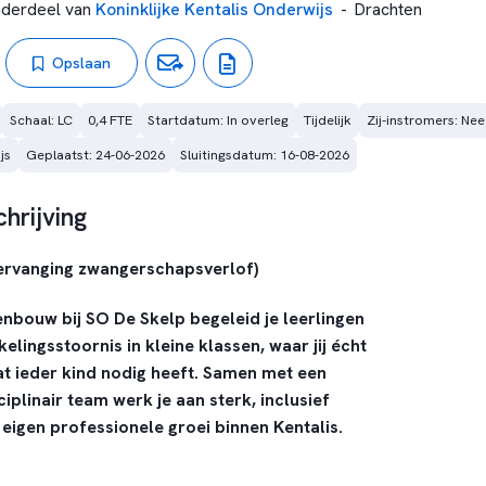
derdeel van
Koninklijke Kentalis Onderwijs
-
Drachten
Opslaan
Schaal: LC
0,4 FTE
Startdatum: In overleg
Tijdelijk
Zij-instromers: Nee
js
Geplaatst: 24-06-2026
Sluitingsdatum: 16-08-2026
hrijving
 vervanging zwangerschapsverlof)
nbouw bij SO De Skelp begeleid je leerlingen
elingsstoornis in kleine klassen, waar jij écht
at ieder kind nodig heeft. Samen met een
iplinair team werk je aan sterk, inclusief
 eigen professionele groei binnen Kentalis.