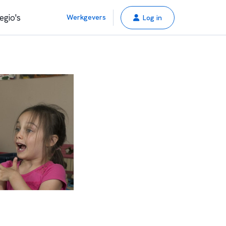
egio's
Werkgevers
Log in