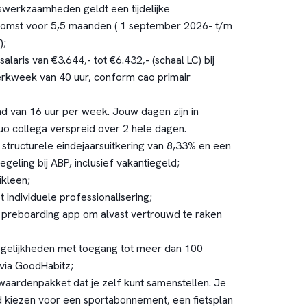
werkzaamheden geldt een tijdelijke
omst voor 5,5 maanden ( 1 september 2026- t/m
);
laris van €3.644,- tot €6.432,- (schaal LC) bij
rkweek van 40 uur, conform cao primair
d van 16 uur per week. Jouw dagen zijn in
uo collega verspreid over 2 hele dagen.
 structurele eindejaarsuitkering van 8,33% en een
eling bij ABP, inclusief vakantiegeld;
ikleen;
 individuele professionalisering;
 preboarding app om alvast vertrouwd te raken
gelijkheden met toegang tot meer dan 100
 via GoodHabitz;
aardenpakket dat je zelf kunt samenstellen. Je
d kiezen voor een sportabonnement, een fietsplan