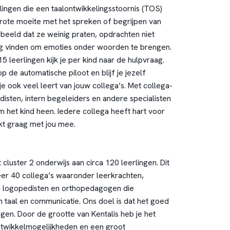
lingen die een taalontwikkelingsstoornis (TOS)
rote moeite met het spreken of begrijpen van
rbeeld dat ze weinig praten, opdrachten niet
tig vinden om emoties onder woorden te brengen.
15 leerlingen kijk je per kind naar de hulpvraag.
p de automatische piloot en blijf je jezelf
je ook veel leert van jouw collega’s. Met collega-
isten, intern begeleiders en andere specialisten
m het kind heen. Iedere collega heeft hart voor
kt graag met jou mee.
 cluster 2 onderwijs aan circa 120 leerlingen. Dit
r 40 collega’s waaronder leerkrachten,
, logopedisten en orthopedagogen die
in taal en communicatie. Ons doel is dat het goed
gen. Door de grootte van Kentalis heb je het
ntwikkelmogelijkheden en een groot