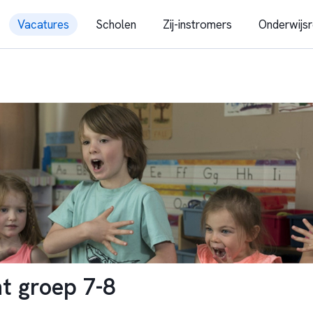
Vacatures
Scholen
Zij-instromers
Onderwijsr
t groep 7-8