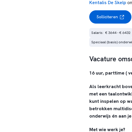
Kentalis De Skelp
on
Solliciteren
Salaris:  € 3644 - € 6432
Speciaal (basis) onderwi
Vacature omsc
16 uur, parttime (
Als leerkracht bove
met een taalontwikk
kunt inspelen op w
betrokken multidisc
onderwijs én aan je
Met wie werk je?