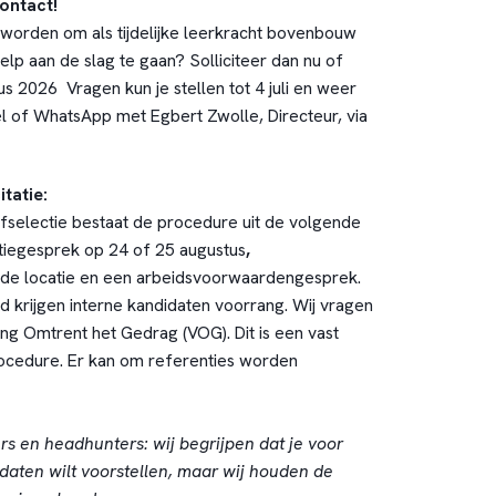
ontact!
eworden om als tijdelijke leerkracht bovenbouw
kelp aan de slag te gaan? Solliciteer dan nu of
tus 2026 Vragen kun je stellen tot 4 juli en weer
l of WhatsApp met Egbert Zwolle, Directeur, via
tatie:
efselectie bestaat de procedure uit de volgende
atiegesprek op 24 of 25 augustus
,
e locatie en een arbeidsvoorwaardengesprek.
eid krijgen interne kandidaten voorrang. Wij vragen
ing Omtrent het Gedrag (VOG). Dit is een vast
ocedure. Er kan om referenties worden
ers en headhunters: wij begrijpen dat je voor
daten wilt voorstellen, maar wij houden de