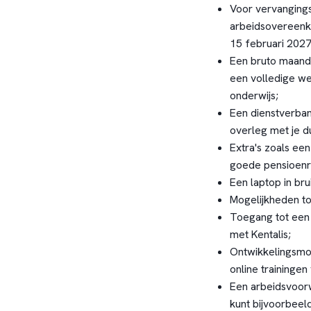
Voor vervangings
arbeidsovereenk
15 februari 2027
Een bruto maandsa
een volledige we
onderwijs;
Een dienstverban
overleg met je d
Extra's zoals een
goede pensioenreg
Een laptop in bru
Mogelijkheden tot
Toegang tot een
met Kentalis;
Ontwikkelingsmo
online trainingen
Een arbeidsvoorw
kunt bijvoorbeel