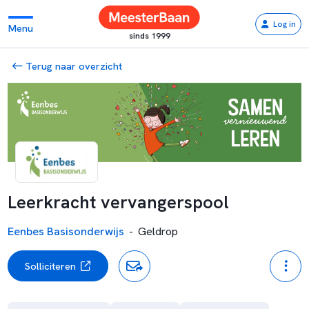
Log in
Menu
sinds 1999
Terug naar overzicht
Leerkracht vervangerspool
Eenbes Basisonderwijs
-
Geldrop
Solliciteren