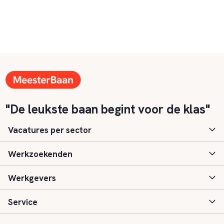
"De leukste baan begint voor de klas"
Vacatures per sector
Werkzoekenden
Basisonderwijs
Werkgevers
Speciaal (basis) onderwijs
Aanmelden
Service
Voortgezet onderwijs
Vacatures
Inloggen