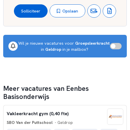
ontwikkelingen en veranderingen. Identiteit is voor ons geen
vaststaand gegeven, maar een levende basis die meegroeit
Opslaan
Solliciteer
met de wereld om ons heen. Zo blijven we herkenbaar én
toekomstgericht.
Wil je nieuwe vacatures voor 
Groepsleerkracht
 in 
Geldrop
 in je mailbox?
Meer vacatures van Eenbes
Basisonderwijs
Vakleerkracht gym (0,40 fte)
SBO Van der Puttschool
- Geldrop