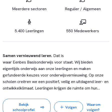
Meerdere sectoren
Regulier / Algemeen
5.400 Leerlingen
550 Medewerkers
Samen vernieuwend leren.
Dat is
waar Eenbes Basisonderwijs voor staat. Wij bieden
eigentijds onderwijs aan onze leerlingen en maken
gefundeerde keuzes voor onderwijsvernieuwing. Op onze
scholen creëren we een positief, veilig en uitdagend leer- en
ontwikkelklimaat. Leerlingen krijgen de ruimte om hun
talenten te ontdekken en zichzelf te ontplooien. Wij vinden
het belangrijk om hen een stevige basis mee te geven waar
Bekijk
Waarom
Volgen
ze hun leven lang plezier van hebben.
Onze scholen
schoolprofiel
volgen?