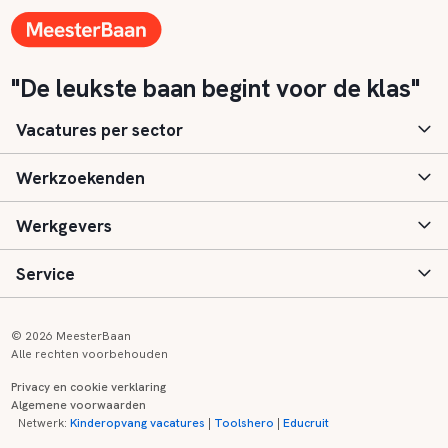
"De leukste baan begint voor de klas"
Vacatures per sector
Werkzoekenden
Basisonderwijs
Werkgevers
Speciaal (basis) onderwijs
Aanmelden
Service
Voortgezet onderwijs
Vacatures
Inloggen
Voortgezet speciaal onderwijs
Scholen
Informatie
Contact
© 2026 MeesterBaan
Alle rechten voorbehouden
Middelbaar beroepsonderwijs
Opleidingen
Tarieven
FAQ
Privacy en cookie verklaring
Algemene voorwaarden
Kinderopvang
Zij-instroom informatie
Registreren
Onderwijs links
Netwerk:
Kinderopvang vacatures
|
Toolshero
|
Educruit