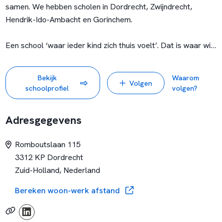
samen. We hebben scholen in Dordrecht, Zwijndrecht,
Hendrik-Ido-Ambacht en Gorinchem.
Een school ‘waar ieder kind zich thuis voelt’. Dat is waar wij
voor gaan. Onze scholen en medewerkers maken hierin het
verschil en zorgen samen voor een warm nest met kansen
Bekijk
Waarom
Volgen
voor iedereen. Regulier, Jenaplan, Montessori, Dalton of
schoolprofiel
volgen?
speciaal basisonderwijs. Je vindt het allemaal bij ons.
Adresgegevens
Help jij mee om ieder kind het beste onderwijs te geven? We
kijken uit naar je komst!
Romboutslaan 115
www.nestas-scholengroep.nl
3312 KP Dordrecht
Zuid-Holland, Nederland
Bereken woon-werk afstand