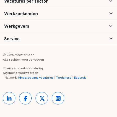
Vacatures per sector
Werkzoekenden
Basisonderwijs
Werkgevers
Speciaal (basis) onderwijs
Aanmelden
Service
Voortgezet onderwijs
Vacatures
Inloggen
Voortgezet speciaal onderwijs
Scholen
Informatie
Contact
© 2026 MeesterBaan
Alle rechten voorbehouden
Middelbaar beroepsonderwijs
Opleidingen
Tarieven
FAQ
Privacy en cookie verklaring
Algemene voorwaarden
Kinderopvang
Zij-instroom informatie
Registreren
Onderwijs links
Netwerk:
Kinderopvang vacatures
|
Toolshero
|
Educruit
Hoger beroepsonderwijs
Banenmarkten
Referenties
Over ons
Onderwijsregio's
Contact
Partners
Kennisbank