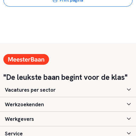
"De leukste baan begint voor de klas"
Vacatures per sector
Werkzoekenden
Basisonderwijs
Werkgevers
Speciaal (basis) onderwijs
Aanmelden
Service
Voortgezet onderwijs
Vacatures
Inloggen