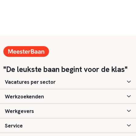
"De leukste baan begint voor de klas"
Vacatures per sector
Werkzoekenden
Basisonderwijs
Werkgevers
Speciaal (basis) onderwijs
Aanmelden
Service
Voortgezet onderwijs
Vacatures
Inloggen