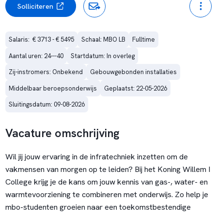
Solliciteren
Salaris:  € 3713 - € 5495
Schaal: MBO LB
Fulltime
Aantal uren: 24---40
Startdatum: In overleg
Zij-instromers: Onbekend
Gebouwgebonden installaties
Middelbaar beroepsonderwijs
Geplaatst: 22-05-2026
Sluitingsdatum: 09-08-2026
Vacature omschrijving
Wil jij jouw ervaring in de infratechniek inzetten om de
vakmensen van morgen op te leiden? Bij het Koning Willem I
College krijg je de kans om jouw kennis van gas-, water- en
warmtevoorziening te combineren met onderwijs. Zo help je
mbo-studenten groeien naar een toekomstbestendige