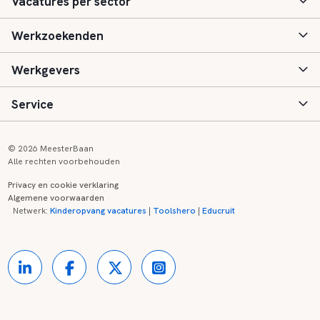
Vacatures per sector
Werkzoekenden
Basisonderwijs
Werkgevers
Speciaal (basis) onderwijs
Aanmelden
Service
Voortgezet onderwijs
Vacatures
Inloggen
Voortgezet speciaal onderwijs
Scholen
Informatie
Contact
© 2026 MeesterBaan
Alle rechten voorbehouden
Middelbaar beroepsonderwijs
Opleidingen
Tarieven
FAQ
Privacy en cookie verklaring
Algemene voorwaarden
Kinderopvang
Zij-instroom informatie
Registreren
Onderwijs links
Netwerk:
Kinderopvang vacatures
|
Toolshero
|
Educruit
Hoger beroepsonderwijs
Banenmarkten
Referenties
Over ons
Onderwijsregio's
Contact
Partners
Kennisbank