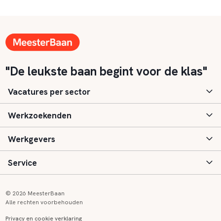
"De leukste baan begint voor de klas"
Vacatures per sector
Werkzoekenden
Basisonderwijs
Werkgevers
Speciaal (basis) onderwijs
Aanmelden
Service
Voortgezet onderwijs
Vacatures
Inloggen
Voortgezet speciaal onderwijs
Scholen
Informatie
Contact
© 2026 MeesterBaan
Alle rechten voorbehouden
Middelbaar beroepsonderwijs
Opleidingen
Tarieven
FAQ
Privacy en cookie verklaring