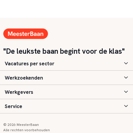
"De leukste baan begint voor de klas"
Vacatures per sector
Werkzoekenden
Basisonderwijs
Werkgevers
Speciaal (basis) onderwijs
Aanmelden
Service
Voortgezet onderwijs
Vacatures
Inloggen
Voortgezet speciaal onderwijs
Scholen
Informatie
Contact
© 2026 MeesterBaan
Alle rechten voorbehouden