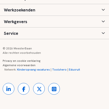
Werkzoekenden
Basisonderwijs
Werkgevers
Speciaal (basis) onderwijs
Aanmelden
Service
Voortgezet onderwijs
Vacatures
Inloggen
Voortgezet speciaal onderwijs
Scholen
Informatie
Contact
© 2026 MeesterBaan
Alle rechten voorbehouden
Middelbaar beroepsonderwijs
Opleidingen
Tarieven
FAQ
Privacy en cookie verklaring
Algemene voorwaarden
Kinderopvang
Zij-instroom informatie
Registreren
Onderwijs links
Netwerk:
Kinderopvang vacatures
|
Toolshero
|
Educruit
Hoger beroepsonderwijs
Banenmarkten
Referenties
Over ons
Onderwijsregio's
Contact
Partners
Kennisbank