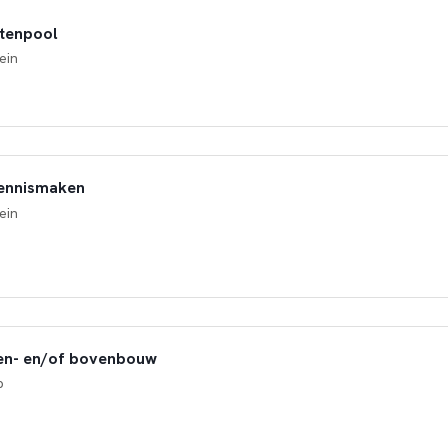
ntenpool
ein
ennismaken
ein
en- en/of bovenbouw
p