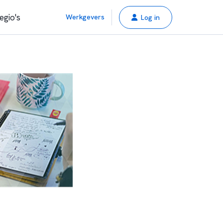
egio's
Werkgevers
Log in