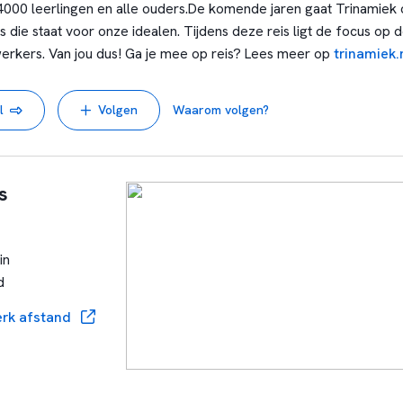
4000 leerlingen en alle ouders.
De komende jaren gaat Trinamiek 
 die staat voor onze idealen. Tijdens deze reis ligt de focus op d
rkers. Van jou dus! Ga je mee op reis? Lees meer op
trinamiek.
visie
.
l
Volgen
Waarom volgen?
s
in
d
rk afstand