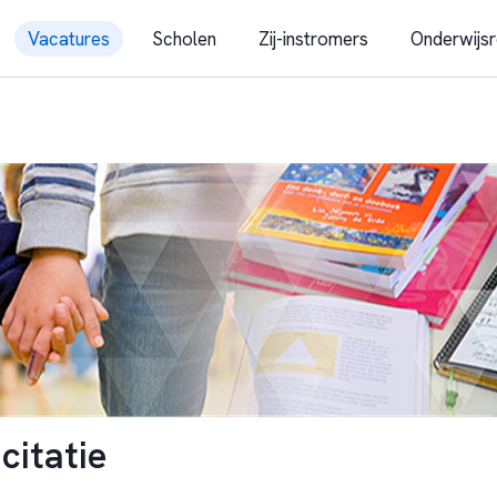
Vacatures
Scholen
Zij-instromers
Onderwijsr
citatie