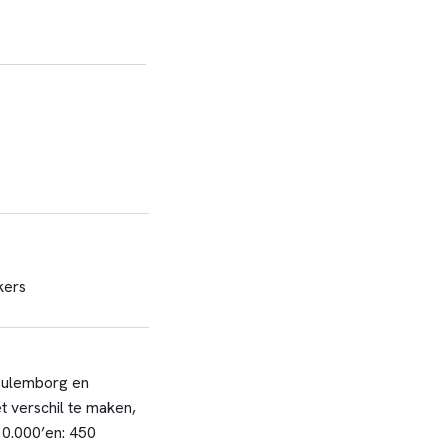
kers
 Culemborg en
t verschil te maken,
10.000’en: 450