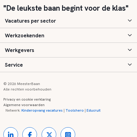
"De leukste baan begint voor de klas"
Vacatures per sector
Werkzoekenden
Basisonderwijs
Werkgevers
Speciaal (basis) onderwijs
Aanmelden
Service
Voortgezet onderwijs
Vacatures
Inloggen
Voortgezet speciaal onderwijs
Scholen
Informatie
Contact
© 2026 MeesterBaan
Alle rechten voorbehouden
Middelbaar beroepsonderwijs
Opleidingen
Tarieven
FAQ
Privacy en cookie verklaring
Algemene voorwaarden
Kinderopvang
Zij-instroom informatie
Registreren
Onderwijs links
Netwerk:
Kinderopvang vacatures
|
Toolshero
|
Educruit
Hoger beroepsonderwijs
Banenmarkten
Referenties
Over ons