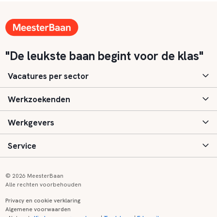
"De leukste baan begint voor de klas"
Vacatures per sector
Werkzoekenden
Basisonderwijs
Werkgevers
Speciaal (basis) onderwijs
Aanmelden
Service
Voortgezet onderwijs
Vacatures
Inloggen
Voortgezet speciaal onderwijs
Scholen
Informatie
Contact
© 2026 MeesterBaan
Alle rechten voorbehouden
Middelbaar beroepsonderwijs
Opleidingen
Tarieven
FAQ
Privacy en cookie verklaring
Algemene voorwaarden
Kinderopvang
Zij-instroom informatie
Registreren
Onderwijs links