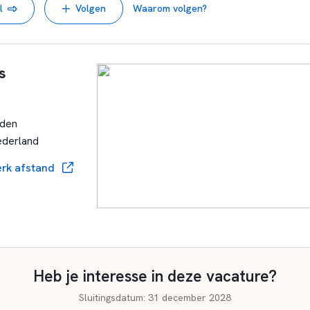
l
Volgen
Waarom volgen?
ed mogelijk gaan ontwikkelen. Hierbij hebben we een pedagogisc
 wordt dat iedereen anders is, maar ook gelijk. Op onze school w
behandeld. Waarden en normen staan op onze school hoog in het
s
den
ederland
rk afstand
Heb je interesse in deze vacature?
Sluitingsdatum
:
31 december 2028