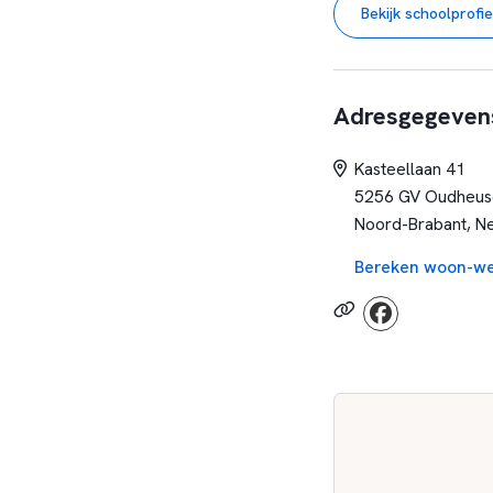
Bekijk schoolprofie
alle gebieden zo go
waarbij geaccepteerd
uniek beschouwd en 
Adresgegeven
Kasteellaan 41
5256 GV Oudheus
Noord-Brabant, N
Bereken woon-we