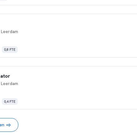
 Leerdam
0,8 FTE
nator
 Leerdam
0,4 FTE
nen