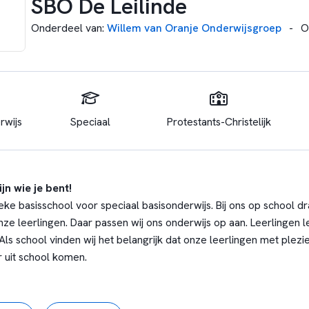
SBO De Leilinde
Onderdeel van
:
Willem van Oranje Onderwijsgroep
-
O
rwijs
Speciaal
Protestants-Christelijk
jn wie je bent!
ieke basisschool voor speciaal basisonderwijs. Bij ons op school d
ze leerlingen. Daar passen wij ons onderwijs op aan. Leerlingen 
. Als school vinden wij het belangrijk dat onze leerlingen met plezi
 uit school komen.
chool voor leerlingen met specifieke onderwijsbehoeften, die op e
ende beantwoord kunnen worden. We hebben de missie dat al onze