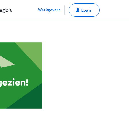
egio's
Werkgevers
Log in