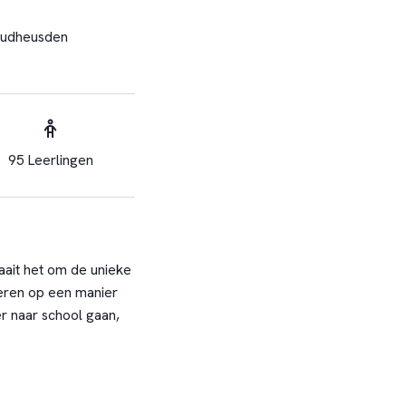
udheusden
95 Leerlingen
raait het om de unieke
leren op een manier
er naar school gaan,
en reguliere
 leerlingen zich op