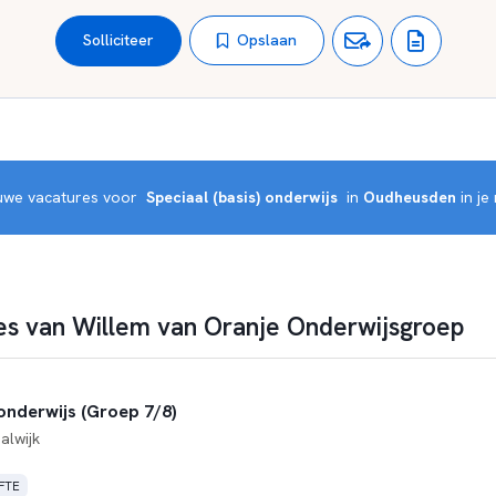
Opslaan
Solliciteer
euwe vacatures voor 
 Speciaal (basis) onderwijs 
 in 
Oudheusden
 in j
s van Willem van Oranje Onderwijsgroep
onderwijs (Groep 7/8)
alwijk
 FTE