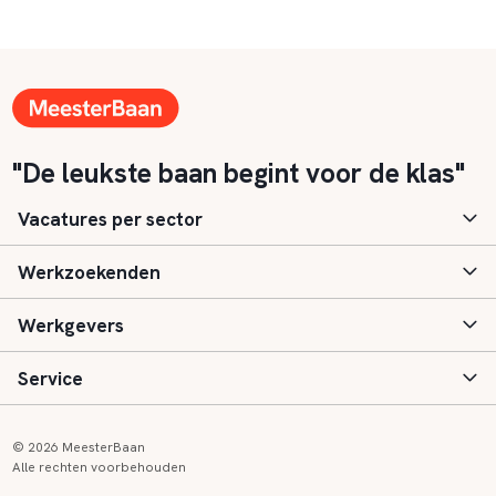
"De leukste baan begint voor de klas"
Vacatures per sector
Werkzoekenden
Basisonderwijs
Werkgevers
Speciaal (basis) onderwijs
Aanmelden
Service
Voortgezet onderwijs
Vacatures
Inloggen
Voortgezet speciaal onderwijs
Scholen
Informatie
Contact
© 2026 MeesterBaan
Alle rechten voorbehouden
Middelbaar beroepsonderwijs
Opleidingen
Tarieven
FAQ