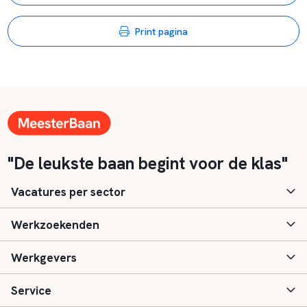
Print pagina
"De leukste baan begint voor de klas"
Vacatures per sector
Werkzoekenden
Basisonderwijs
Werkgevers
Speciaal (basis) onderwijs
Aanmelden
Service
Voortgezet onderwijs
Vacatures
Inloggen