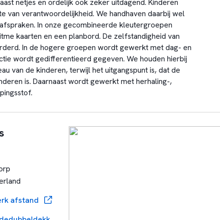
aast netjes en ordelijk ook zeker uitdagend. Kinderen
te van verantwoordelijkheid. We handhaven daarbij wel
n afspraken. In onze gecombineerde kleutergroepen
tme kaarten en een planbord. De zelfstandigheid van
rderd. In de hogere groepen wordt gewerkt met dag- en
ctie wordt gedifferentieerd gegeven. We houden hierbij
au van de kinderen, terwijl het uitgangspunt is, dat de
inderen is. Daarnaast wordt gewerkt met herhaling-,
pingsstof.
s
orp
erland
rk afstand
https://www.obsdedubbeldekker.nl