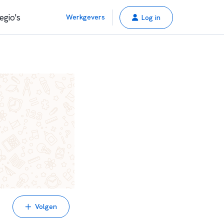
egio's
Werkgevers
Log in
Volgen