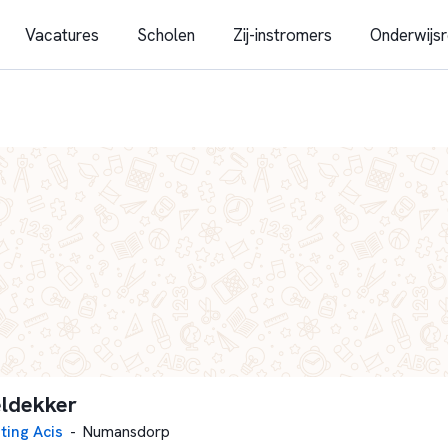
Vacatures
Scholen
Zij-instromers
Onderwijsr
ldekker
ting Acis
-
Numansdorp