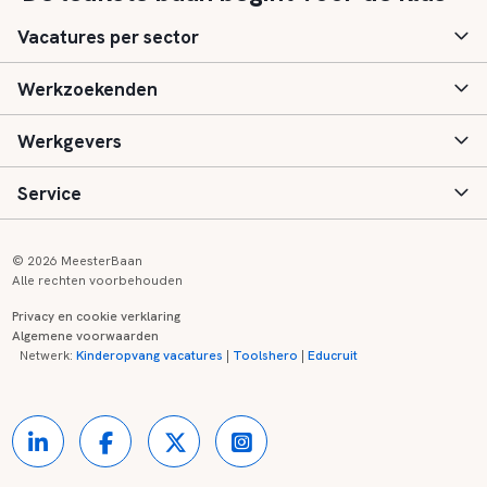
Vacatures per sector
Werkzoekenden
Basisonderwijs
Werkgevers
Speciaal (basis) onderwijs
Aanmelden
Service
Voortgezet onderwijs
Vacatures
Inloggen
Voortgezet speciaal onderwijs
Scholen
Informatie
Contact
© 2026 MeesterBaan
Alle rechten voorbehouden
Middelbaar beroepsonderwijs
Opleidingen
Tarieven
FAQ
Privacy en cookie verklaring
Algemene voorwaarden
Kinderopvang
Zij-instroom informatie
Registreren
Onderwijs links
Netwerk:
Kinderopvang vacatures
|
Toolshero
|
Educruit
Hoger beroepsonderwijs
Banenmarkten
Referenties
Over ons
Onderwijsregio's
Contact
Partners