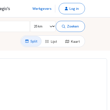
egio's
Werkgevers
Log in
Zoeken
Split
Lijst
Kaart