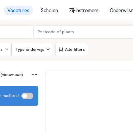
Vacatures
Scholen
Zij-instromers
Onderwijsr
es
Type onderwijs
Alle filters
je mailbox?