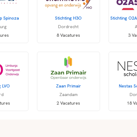
p Spinoza
Stichting H3O
urg
Dordrecht
A
tures
8 Vacatures
3 Va
ng LVO
Zaan Primair
Nestas S
rd
Zaandam
Dor
tures
2 Vacatures
18 V