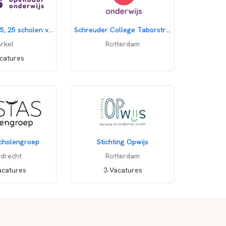
Stichting O2A5, 25 scholen voor openbaar onderwijs
Schreuder College Taborstraat
rkel
Rotterdam
catures
cholengroep
Stichting Opwijs
drecht
Rotterdam
acatures
3 Vacatures