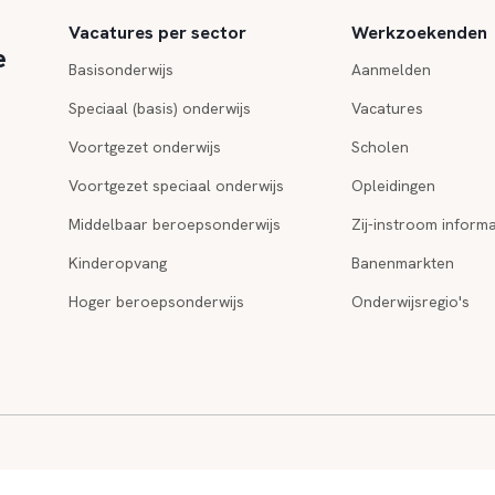
Vacatures per sector
Werkzoekenden
e
Basisonderwijs
Aanmelden
Speciaal (basis) onderwijs
Vacatures
Voortgezet onderwijs
Scholen
Voortgezet speciaal onderwijs
Opleidingen
Middelbaar beroepsonderwijs
Zij-instroom informa
Kinderopvang
Banenmarkten
Hoger beroepsonderwijs
Onderwijsregio's
cookie
|
Algemene
Netwerk:
Kinderopvang vacatures
|
Toolsher