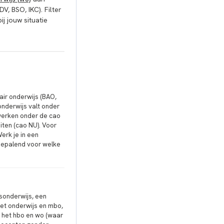
DV, BSO, IKC). Filter
ij jouw situatie
air onderwijs (BAO,
onderwijs valt onder
werken onder de cao
iten (cao NU). Voor
erk je in een
 bepalend voor welke
sonderwijs, een
et onderwijs en mbo,
 het hbo en wo (waar