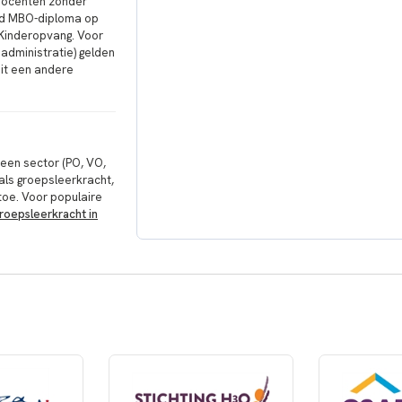
r docenten zonder
end MBO-diploma op
r Kinderopvang. Voor
administratie) gelden
uit een andere
 een sector (PO, VO,
als groepsleerkracht,
oe. Voor populaire
roepsleerkracht in