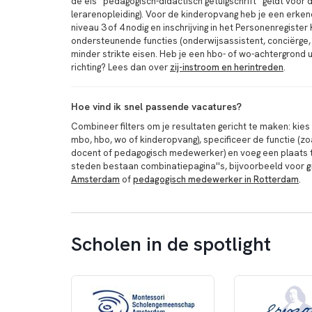
de eis ''pedagogisch-didactisch getuigschrift'' geldt voo
lerarenopleiding). Voor de kinderopvang heb je een erk
niveau 3 of 4 nodig en inschrijving in het Personenregiste
ondersteunende functies (onderwijsassistent, conciërge, 
minder strikte eisen. Heb je een hbo- of wo-achtergrond 
richting? Lees dan over
zij-instroom en herintreden
.
Hoe vind ik snel passende vacatures?
Combineer filters om je resultaten gericht te maken: kies
mbo, hbo, wo of kinderopvang), specificeer de functie (zo
docent of pedagogisch medewerker) en voeg een plaats t
steden bestaan combinatiepagina''s, bijvoorbeeld voor
g
Amsterdam
of
pedagogisch medewerker in Rotterdam
.
Scholen in de spotlight