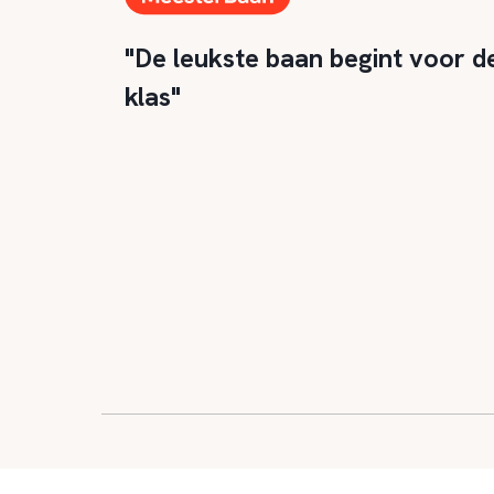
"De leukste baan begint voor d
klas"
© 2026
|
Alle rechten
|
Privacy en 