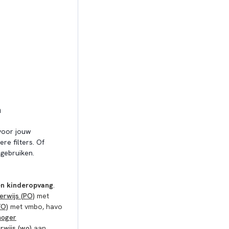
n
oor jouw
re filters. Of
gebruiken.
en kinderopvang
.
erwijs (PO)
met
VO)
met vmbo, havo
hoger
rwijs (wo)
aan