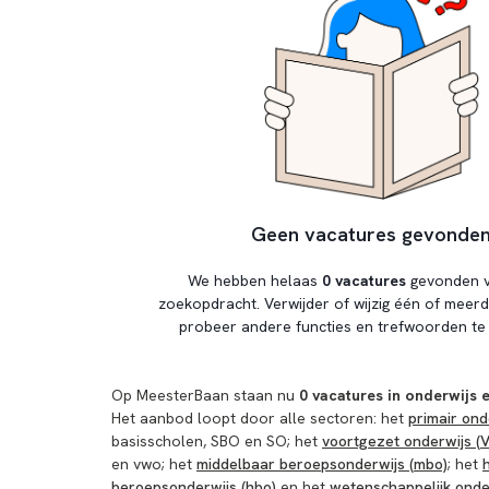
Geen vacatures gevonde
We hebben helaas
0 vacatures
gevonden v
zoekopdracht. Verwijder of wijzig één of meerde
probeer andere functies en trefwoorden te 
Op MeesterBaan staan nu
0 vacatures in onderwijs 
Het aanbod loopt door alle sectoren: het
primair ond
basisscholen, SBO en SO; het
voortgezet onderwijs (
en vwo; het
middelbaar beroepsonderwijs (mbo)
; het
beroepsonderwijs (hbo)
en het
wetenschappelijk onde