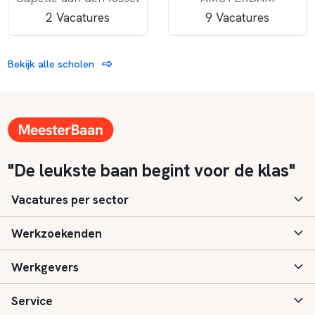
2 Vacatures
9 Vacatures
Bekijk alle scholen
"De leukste baan begint voor de klas"
Vacatures per sector
Werkzoekenden
Basisonderwijs
Werkgevers
Speciaal (basis) onderwijs
Aanmelden
Service
Voortgezet onderwijs
Vacatures
Inloggen