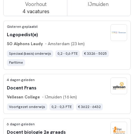
Voorhout
IJmuiden
4 vacatures
Gisteren geplaatst
Logopedist(e)
SO Alphons Laudy
- Amsterdam (23 km)
Speciaal (basis) onderwijs
0,2 - 0,6 FTE
€ 3326 - 5025
Parttime
4 dagen geleden
Docent Frans
Vellesan College
- IJmuiden (16 km)
Voortgezet onderwijs
0,2 - 0,3 FTE
€ 3622 - 6432
6 dagen geleden
Docent biologie 2e graads