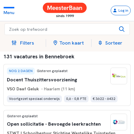
Log in
Menu
sinds 1999
Filters
Toon kaart
Sorteer
131 vacatures in Bennebroek
NOG 2 DAGEN
Gisteren geplaatst
Docent Thuiszittersvoorziening
VSO Daaf Geluk
- Haarlem (11 km)
Voortgezet speciaal onderwijs
0,6 - 0,8 FTE
€ 3622 - 6432
Gisteren geplaatst
Open sollicitatie - Bevoegde leerkrachten
STWT | Schoolbestuur Stichting Westelijke Tuinsteden